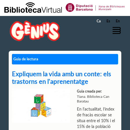
Salta al contingut principal
Ca
Es
En
Guia de lectura
Expliquem la vida amb un conte: els
trastorns en l'aprenentatge
Guia creada per:
Tiana. Biblioteca Can
Baratau
En l'actualitat, l'índex
de fracàs escolar se
situa entre el 10% i el
15% de la població