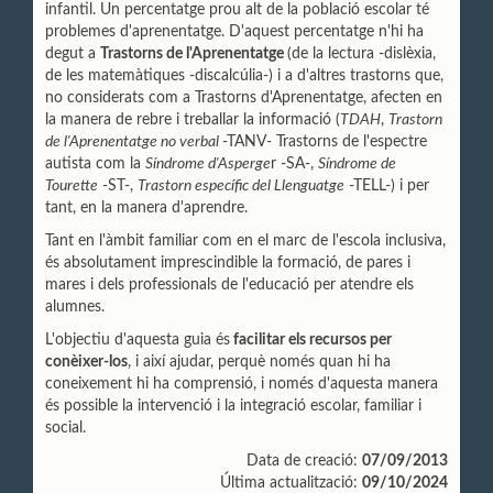
infantil. Un percentatge prou alt de la població escolar té
problemes d'aprenentatge. D'aquest percentatge n'hi ha
degut a
Trastorns de l'Aprenentatge
(de la lectura -dislèxia,
de les matemàtiques -discalcúlia-) i a d'altres trastorns que,
no considerats com a Trastorns d'Aprenentatge, afecten en
la manera de rebre i treballar la informació (
TDAH
,
Trastorn
de l'Aprenentatge no verbal
-TANV- Trastorns de l'espectre
autista com la
Síndrome d'Asperge
r -SA-,
Síndrome de
Tourette
-ST-,
Trastorn específic del Llenguatge
-TELL-) i per
tant, en la manera d'aprendre.
Tant en l'àmbit familiar com en el marc de l'escola inclusiva,
és absolutament imprescindible la formació, de pares i
mares i dels professionals de l'educació per atendre els
alumnes.
L'objectiu d'aquesta guia és
facilitar els recursos per
conèixer-los
, i així ajudar, perquè només quan hi ha
coneixement hi ha comprensió, i només d'aquesta manera
és possible la intervenció i la integració escolar, familiar i
social.
Data de creació:
07/09/2013
Última actualització:
09/10/2024