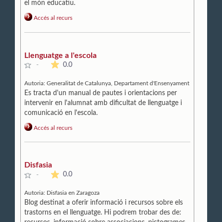
el món educatiu.
Accés al recurs
Llenguatge a l'escola
La mitjana de les valoracions és de 0 estrelles de 5.
0.0
-
Autoria:
Generalitat de Catalunya, Departament d'Ensenyament
Es tracta d'un manual de pautes i orientacions per
intervenir en l'alumnat amb dificultat de llenguatge i
comunicació en l'escola.
Accés al recurs
Disfasia
La mitjana de les valoracions és de 0 estrelles de 5.
0.0
-
Autoria:
Disfasia en Zaragoza
Blog destinat a oferir informació i recursos sobre els
trastorns en el llenguatge. Hi podrem trobar des de: