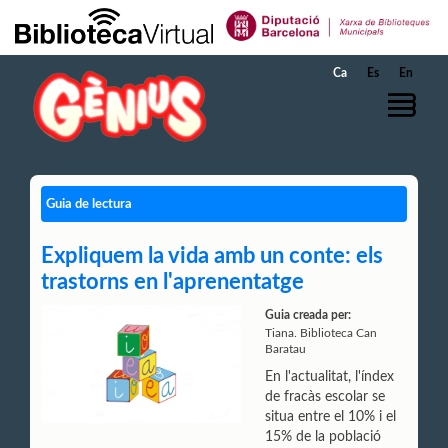
Salta al contingut principal
Ca
Es
En
Guia de lectura
Expliquem la vida amb un conte: els
trastorns en l'aprenentatge
Guia creada per:
Tiana. Biblioteca Can
Baratau
En l'actualitat, l'índex
de fracàs escolar se
situa entre el 10% i el
15% de la població