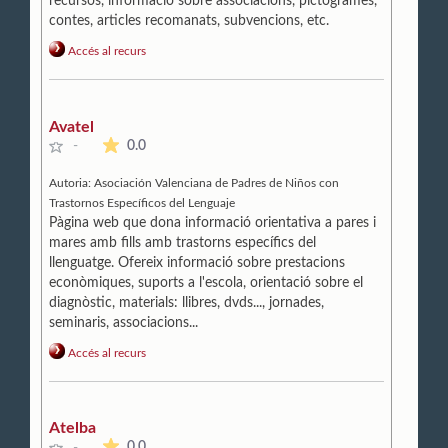
recursos, informació sobre associacions, pictogrames,
contes, articles recomanats, subvencions, etc.
Accés al recurs
Avatel
La mitjana de les valoracions és de 0 estrelles de 5.
0.0
-
Autoria:
Asociación Valenciana de Padres de Niños con
Trastornos Específicos del Lenguaje
Pàgina web que dona informació orientativa a pares i
mares amb fills amb trastorns específics del
llenguatge. Ofereix informació sobre prestacions
econòmiques, suports a l'escola, orientació sobre el
diagnòstic, materials: llibres, dvds..., jornades,
seminaris, associacions...
Accés al recurs
Atelba
La mitjana de les valoracions és de 0 estrelles de 5.
0.0
-