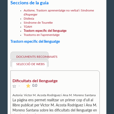
Seccions de la guia
Autisme, Trastorn aprenentatge no verbal i Síndrome
d'Asperger
Dislèxia
Síndrome de Tourette
TDAH
Trastorn específic del llenguatge
Trastorns en l'aprenentatge
Trastorn específic del llenguatge
DOCUMENTS RECOMANATS
SELECCIÓ DE WEBS
Dificultats del llenguatge
La mitjana de les valoracions és de 0 estrelles de 5.
0.0
-
Autoria:
Victor M. Acosta Rodríguez i Ana M. Moreno Santana
La pàgina ens permet realitzar un primer cop d'ull al
llibre publicat per Victor M. Acosta Rodríguez i Ana M.
Moreno Santana sobre les dificultats del llenguatge en