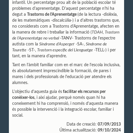
infantil. Un percentatge prou alt de la població escolar té
problemes d'aprenentatge. D'aquest percentatge n'hi ha
degut a
Trastorns de l'Aprenentatge
(de la lectura -dislèxia,
de les matemàtiques -discalcúlia-) i a d'altres trastorns que,
no considerats com a Trastorns d'Aprenentatge, afecten en
la manera de rebre i treballar la informació (
TDAH
,
Trastorn
de l'Aprenentatge no verbal
-TANV- Trastorns de l'espectre
autista com la
Síndrome d'Asperge
r -SA-,
Síndrome de
Tourette
-ST-,
Trastorn específic del Llenguatge
-TELL-) i per
tant, en la manera d'aprendre.
Tant en l'àmbit familiar com en el marc de l'escola inclusiva,
és absolutament imprescindible la formació, de pares i
mares i dels professionals de l'educació per atendre els
alumnes.
L'objectiu d'aquesta guia és
facilitar els recursos per
conèixer-los
, i així ajudar, perquè només quan hi ha
coneixement hi ha comprensió, i només d'aquesta manera
és possible la intervenció i la integració escolar, familiar i
social.
Data de creació:
07/09/2013
Última actualització:
09/10/2024