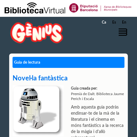
Salta al contingut principal
Ca
Es
En
Guia de lectura
Novel·la fantàstica
Guia creada per:
Premià de Dalt. Biblioteca Jaume
Perich i Escala
Amb aquesta guia podràs
endinsar-te de la mà de la
literatura i el cinema en
móns fantàstics a la recerca
de la màgia i d'allò