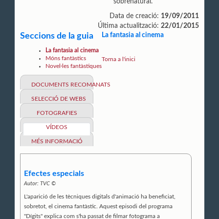
sobrenatural.
Data de creació:
19/09/2011
Última actualització:
22/01/2015
Seccions de la guia
La fantasia al cinema
La fantasia al cinema
Móns fantàstics
Torna a l'inici
Novel·les fantàstiques
DOCUMENTS RECOMANATS
SELECCIÓ DE WEBS
FOTOGRAFIES
VÍDEOS
MÉS INFORMACIÓ
Efectes especials
Autor:
TVC ©
L'aparició de les tècniques digitals d'animació ha beneficiat,
sobretot, el cinema fantàstic. Aquest episodi del programa
"Dígits" explica com s'ha passat de filmar fotograma a