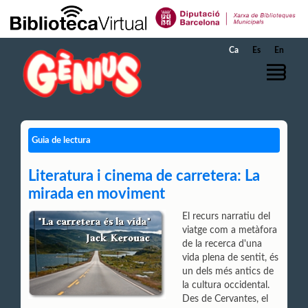
Salta al contingut principal
Ca
Es
En
Guia de lectura
Literatura i cinema de carretera: La
mirada en moviment
El recurs narratiu del
viatge com a metàfora
de la recerca d'una
vida plena de sentit, és
un dels més antics de
la cultura occidental.
Des de Cervantes, el