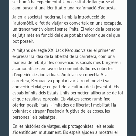
ser humà ha experimentat la necessitat de llançar-se al
camí buscant una identitat o una reafirmació d'aquesta.
Ja en la societat moderna, i amb la introducció de
l'automòbil, el fet de viatjar es converteix en una escapada,
un trencament violent i sense límits. El valor de la persona
es jutja més en funció del que pot abandonar que del que
pot posseir.
A mitjans del segle XX, Jack Kerouac va ser el primer en
expressar la idea de
la llibertat de la carretera, com una
manera de rebutjar les convencions socials més burgeses i
acomodatícies en favor de comunitats lliures i obertes i
d'experiències individuals. Amb la seva novel·la A la
carretera, Kerouac va popularitzar la road movie i va
convertir el viatge en part de la cultura de la joventut. Els
espais infinits dels Estats Units permetien alliberar-se de tot
el que resultava opressiu. Els viatges sense rumb fixe
oferien possibilitats il·limitades de llibertat i mobilitat i la
voluntat d'atrapar l'essència fugitiva de les coses, les
persones i els paisatges.
En les històries de viatges, els protagonistes i els espais
s'identifiquen mútuament. Els espais ajuden a mostrar el