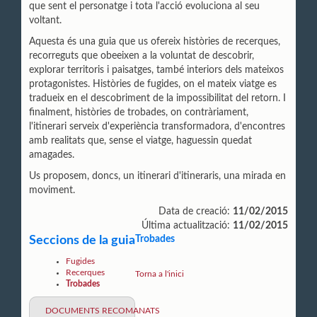
que sent el personatge i tota l'acció evoluciona al seu
voltant.
Aquesta és una guia que us ofereix històries de
recerques,
recorreguts que obeeixen a la voluntat de descobrir,
explorar territoris i paisatges, també interiors dels mateixos
protagonistes. Històries de fugides, on el mateix viatge es
tradueix en el descobriment de la impossibilitat del retorn. I
finalment, històries de trobades, on contràriament,
l'itinerari serveix d'experiència transformadora, d'encontres
amb realitats que, sense el viatge, haguessin quedat
amagades.
Us proposem, doncs, un itinerari d'itineraris, una mirada en
moviment.
Data de creació:
11/02/2015
Última actualització:
11/02/2015
Seccions de la guia
Trobades
Fugides
Recerques
Torna a l'inici
Trobades
DOCUMENTS RECOMANATS