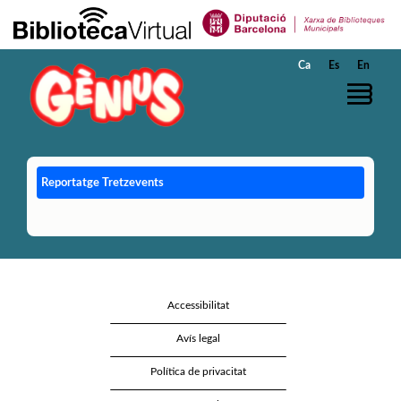
Salta al contingut principal
Ca
Es
En
Reportatge Tretzevents
Accessibilitat
Avís legal
Política de privacitat