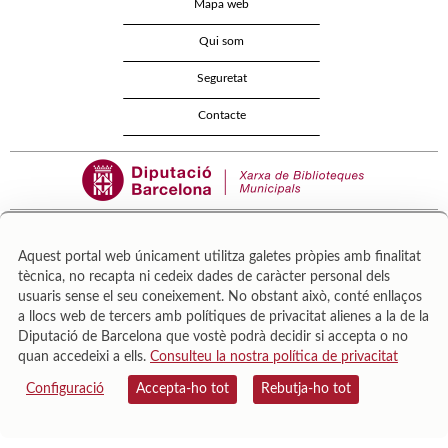
Mapa web
Qui som
Seguretat
Contacte
Aquest portal web únicament utilitza galetes pròpies amb finalitat
tècnica, no recapta ni cedeix dades de caràcter personal dels
Área de Cultura – Gerència de Serveis de Biblioteques. Zamora, 73. 08018 Barcelona. Tel:
usuaris sense el seu coneixement. No obstant això, conté enllaços
943 022 222.
a llocs web de tercers amb polítiques de privacitat alienes a la de la
© Il·lustracions: Txesco Montalt · Esther Pradell · Agustín Comotto · David Maynar · Pam
Diputació de Barcelona que vostè podrà decidir si accepta o no
López · Vanesa Rovira
quan accedeixi a ells.
Consulteu la nostra política de privacitat
Configuració
Accepta-ho tot
Rebutja-ho tot