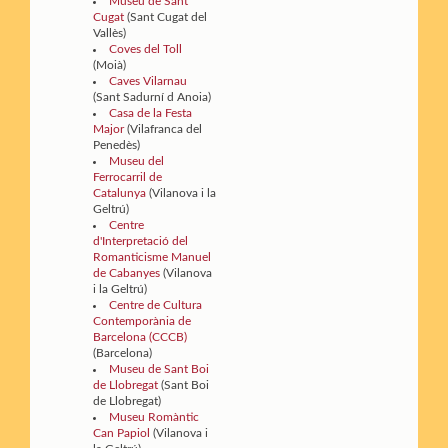
Museu de Sant
Cugat
(Sant Cugat del
Vallès)
Coves del Toll
(Moià)
Caves Vilarnau
(Sant Sadurní d Anoia)
Casa de la Festa
Major
(Vilafranca del
Penedès)
Museu del
Ferrocarril de
Catalunya
(Vilanova i la
Geltrú)
Centre
d'Interpretació del
Romanticisme Manuel
de Cabanyes
(Vilanova
i la Geltrú)
Centre de Cultura
Contemporània de
Barcelona (CCCB)
(Barcelona)
Museu de Sant Boi
de Llobregat
(Sant Boi
de Llobregat)
Museu Romàntic
Can Papiol
(Vilanova i