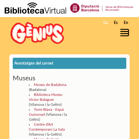
Salta al contingut principal
Ca
Es
En
Avantatges del carnet
Museus
Museu de Badalona
(Badalona)
Biblioteca Museu
Víctor Balaguer
(Vilanova i la Geltrú)
Torre Blava - Espai
Guinovart
(Vilanova i la
Geltrú)
Centre d'Art
Contemporani La Sala
(Vilanova i la Geltrú)