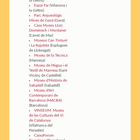
la Geltrú)
Espai Far
(Vilanova i
la Geltrú)
Parc Arqueològic
Mines de Gavà
(Gavà)
Casa Museu Lluís
Domènech i Montaner
(Canet de Mar)
Museus Can Tinturé
i La Rajoleta
(Esplugues
de Llobregat)
Museu de la Tècnica
(Manresa)
Museu de l'Aigua i el
Tèxtil de Manresa
(Sant
Vicenç de Castellet)
Museu d'Història de
Sabadell
(Sabadell)
Museu d'Art
Contemporani de
Barcelona (MACBA)
(Barcelona)
VINSEUM, Museu
de les Cultures del Vi
de Catalunya
(Vilafranca del
Penedès)
CaixaForum