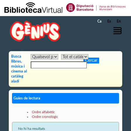
Salta al contingut principal
Ca
Es
En
Busca
llibres,
música i
cinema al
catàleg
aladí
Guíes de lectura
Ordre alfabètic
Ordre cronològic
No hi ha resultats