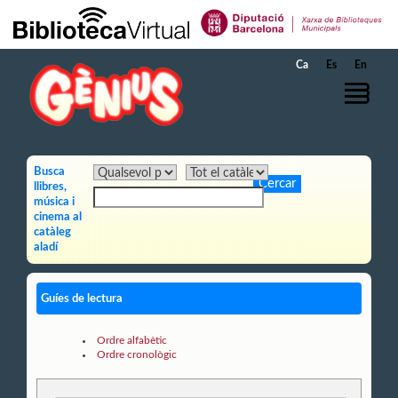
Salta al contingut principal
Ca
Es
En
Busca
llibres,
música i
cinema al
catàleg
aladí
Guíes de lectura
Ordre alfabètic
Ordre cronològic