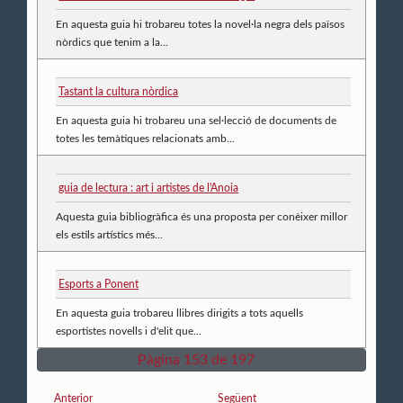
En aquesta guia hi trobareu totes la novel·la negra dels països
nòrdics que tenim a la...
Tastant la cultura nòrdica
En aquesta guia hi trobareu una sel·lecció de documents de
totes les temàtiques relacionats amb...
guia de lectura : art i artistes de l'Anoia
Aquesta guia bibliogràfica és una proposta per conèixer millor
els estils artístics més...
Esports a Ponent
En aquesta guia trobareu llibres dirigits a tots aquells
esportistes novells i d'elit que...
Pàgina 153 de 197
Anterior
Següent