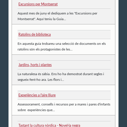
Excursions per Montserrat
Aquest mes de juny el dediquem a les "Excursions per
Montserrat". Aquí teniu la Guia...
Ratolins de biblioteca
En aquesta guia trobareu una selecció de documents on els
ratolins són els protagonistes de les...
Jardins, horts i plantes
La naturalesa és sàbia. Ens ho ha demostrat durant segles i
segueix fent-ho ara. Les flors i...
Experiències a l'aire lliure
Assessorament, consells i recursos per a mares i pares d'infants
sobre experiències que...
Tastant la cultura nòrdica - Novel·la negra