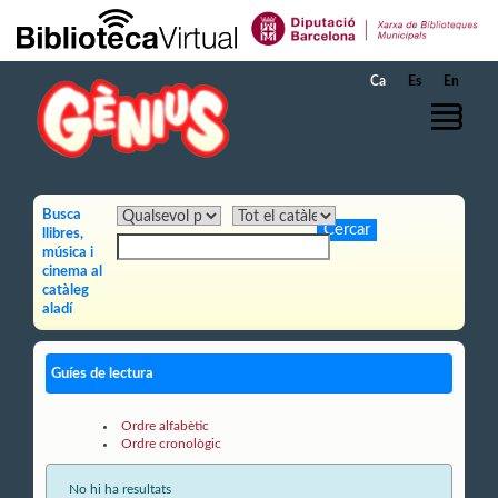
Salta al contingut principal
Ca
Es
En
Busca
llibres,
música i
cinema al
catàleg
aladí
Guíes de lectura
Ordre alfabètic
Ordre cronològic
No hi ha resultats