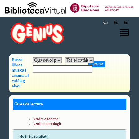
Salta al contingut principal
Ca
Es
En
Busca
llibres,
música i
cinema al
catàleg
aladí
Guíes de lectura
Ordre alfabètic
Ordre cronològic
No hi ha resultats