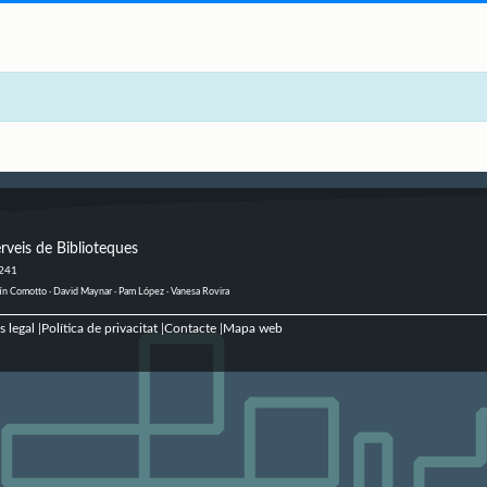
rveis de Biblioteques
 241
ustín Comotto · David Maynar · Pam López · Vanesa Rovira
s legal
Política de privacitat
Contacte
Mapa web
|
|
|