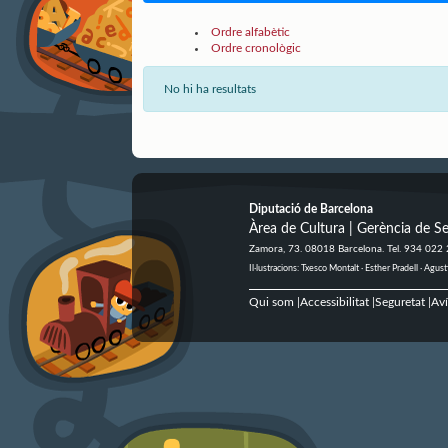
Ordre alfabètic
Ordre cronològic
No hi ha resultats
Diputació de Barcelona
Àrea de Cultura | Gerència de Se
Zamora, 73. 08018 Barcelona. Tel. 934 022
Il·lustracions: Txesco Montalt · Esther Pradell · Ag
Qui som
Accessibilitat
Seguretat
Aví
|
|
|