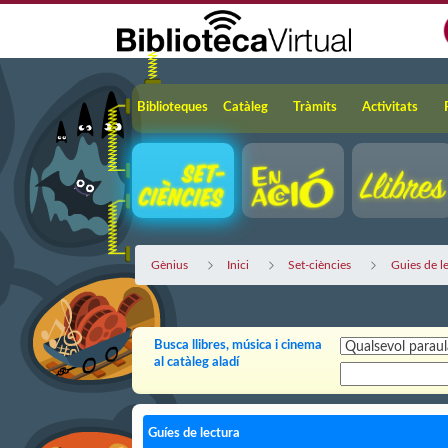
Salta al contingut principal
Navegació
Biblioteques
Catàleg
Tràmits
Activitats
Gènius
Inici
Set-ciències
Guies de l
Busca llibres, música i cinema
al catàleg aladí
Guíes de lectura