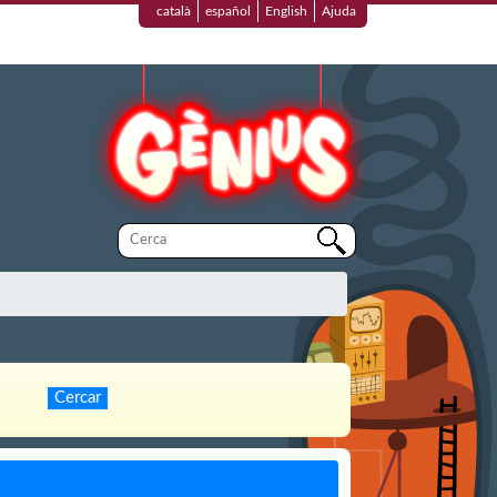
català
español
English
Ajuda