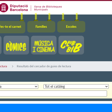
Fes-te el carnet
Famílies
Escoles
ectura
Resultats del cercador de guies de lectura