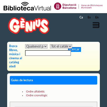
Salta al contingut principal
Ca
Es
En
Busca
llibres,
música i
cinema al
catàleg
aladí
Guíes de lectura
Ordre alfabètic
Ordre cronològic