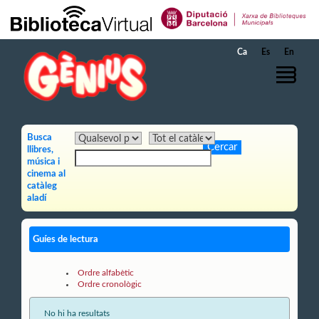
Salta al contingut principal
Ca
Es
En
Busca
llibres,
música i
cinema al
catàleg
aladí
Guíes de lectura
Ordre alfabètic
Ordre cronològic
No hi ha resultats