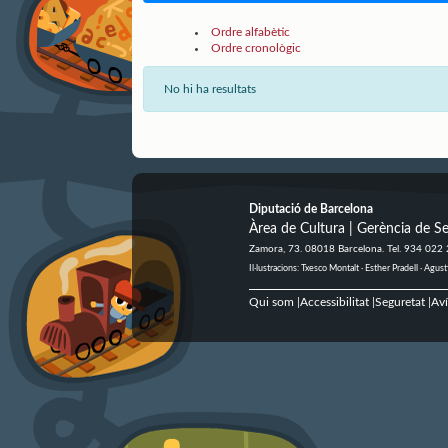
Ordre alfabètic
Ordre cronològic
No hi ha resultats
Diputació de Barcelona
Àrea de Cultura | Gerència de Se
Zamora, 73. 08018 Barcelona. Tel. 934 022
Il·lustracions: Txesco Montalt · Esther Pradell · Ag
Qui som
Accessibilitat
Seguretat
Aví
|
|
|