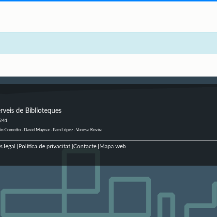
rveis de Biblioteques
 241
ustín Comotto · David Maynar · Pam López · Vanesa Rovira
s legal
Política de privacitat
Contacte
Mapa web
|
|
|