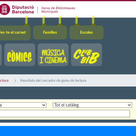
Fes-te el carnet
Famílies
Escoles
ectura
Resultats del cercador de guies de lectura