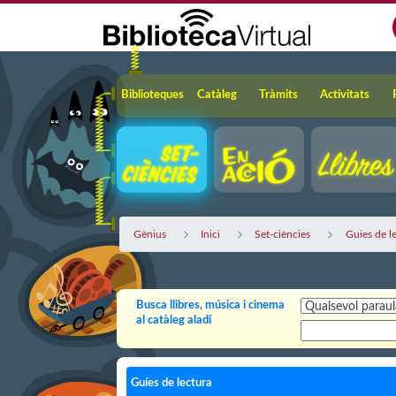
Salta al contingut principal
Navegació
Biblioteques
Catàleg
Tràmits
Activitats
Gènius
Inici
Set-ciències
Guies de l
Busca llibres, música i cinema
al catàleg aladí
Guíes de lectura