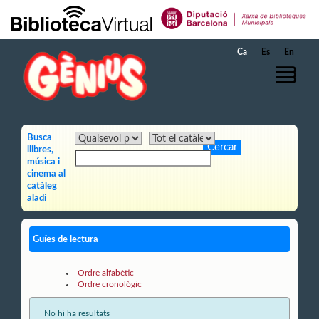
Salta al contingut principal
Ca
Es
En
Busca
llibres,
música i
cinema al
catàleg
aladí
Guíes de lectura
Ordre alfabètic
Ordre cronològic
No hi ha resultats