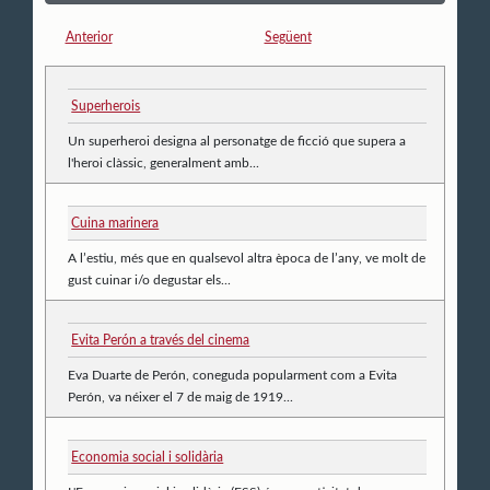
Anterior
Següent
Superherois
Un superheroi designa al personatge de ficció que supera a
l'heroi clàssic, generalment amb...
Cuina marinera
A l’estiu, més que en qualsevol altra època de l’any, ve molt de
gust cuinar i/o degustar els...
Evita Perón a través del cinema
Eva Duarte de Perón, coneguda popularment com a Evita
Perón, va néixer el 7 de maig de 1919...
Economia social i solidària