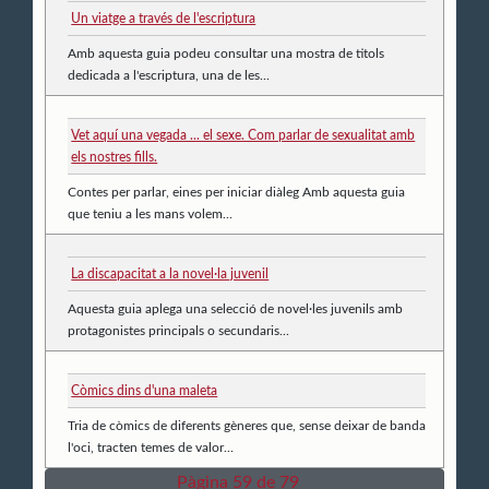
Un viatge a través de l'escriptura
Amb aquesta guia podeu consultar una mostra de titols
dedicada a l'escriptura, una de les...
Vet aquí una vegada ... el sexe. Com parlar de sexualitat amb
els nostres fills.
Contes per parlar, eines per iniciar diàleg Amb aquesta guia
que teniu a les mans volem...
La discapacitat a la novel·la juvenil
Aquesta guia aplega una selecció de novel·les juvenils amb
protagonistes principals o secundaris...
Còmics dins d'una maleta
Tria de còmics de diferents gèneres que, sense deixar de banda
l'oci, tracten temes de valor...
Pàgina 59 de 79