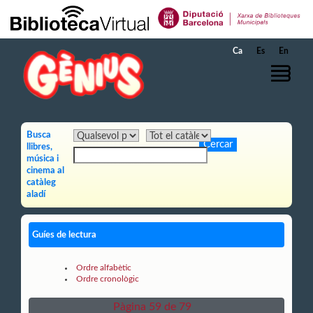
Salta al contingut principal
Ca
Es
En
Busca
llibres,
música i
cinema al
catàleg
aladí
Guíes de lectura
Ordre alfabètic
Ordre cronològic
Pàgina 59 de 79