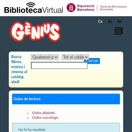
Salta al contingut principal
Ca
Es
En
Busca
llibres,
música i
cinema al
catàleg
aladí
Guíes de lectura
Ordre alfabètic
Ordre cronològic
No hi ha resultats