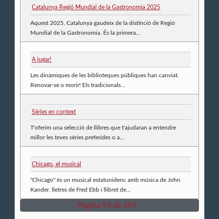
Catalunya Regió Mundial de la Gastronomia 2025
Aquest 2025, Catalunya gaudeix de la distinció de Regió
Mundial de la Gastronomia. És la primera...
A jugar!
Les dinàmiques de les biblioteques públiques han canviat.
Renovar-se o morir! Els tradicionals...
Sèries en context
T'oferim una selecció de llibres que t'ajudaran a entendre
millor les teves sèries preferides o a...
Chicago, el musical
"Chicago" és un musical estatunidenc amb música de John
Kander, lletres de Fred Ebb i llibret de...
Pàgina 93 de 394