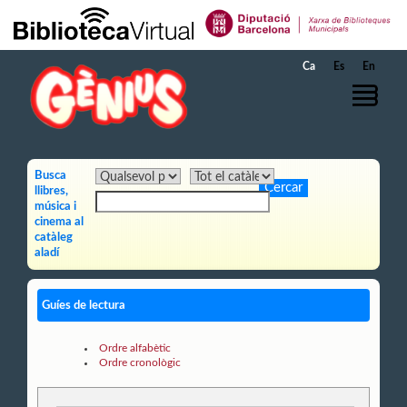
Salta al contingut principal
Ca
Es
En
Busca
llibres,
música i
cinema al
catàleg
aladí
Guíes de lectura
Ordre alfabètic
Ordre cronològic