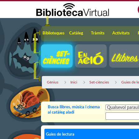
Salta al contingut principal
Navegació
Biblioteques
Catàleg
Tràmits
Activitats
Gènius
Inici
Set-ciències
Guies de l
Busca llibres, música i cinema
al catàleg aladí
Guíes de lectura