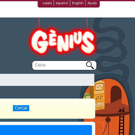
català
español
English
Ajuda