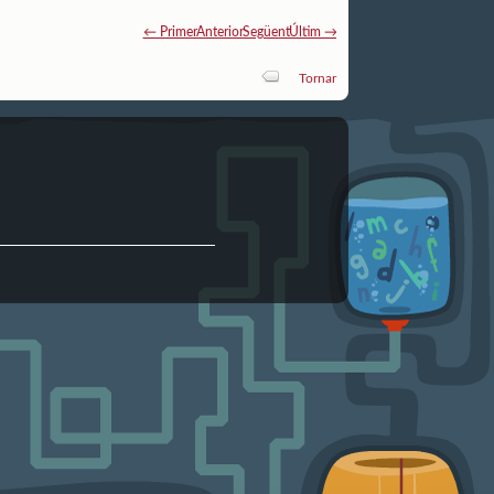
← Primer
Anterior
Següent
Últim →
Tornar