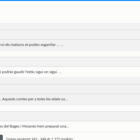
vi els malsons et poden esgarrifar ... ...
dràs gaudir l'estiu sigui on sigui. ...
 Aquests contes per a totes les edats us...
ues del Bages i Moianès hem preparat una...
S'estan mostrant 945 - 948 de 1.575 resultats.