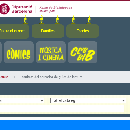
Fes-te el carnet
Famílies
Escoles
ectura
Resultats del cercador de guies de lectura