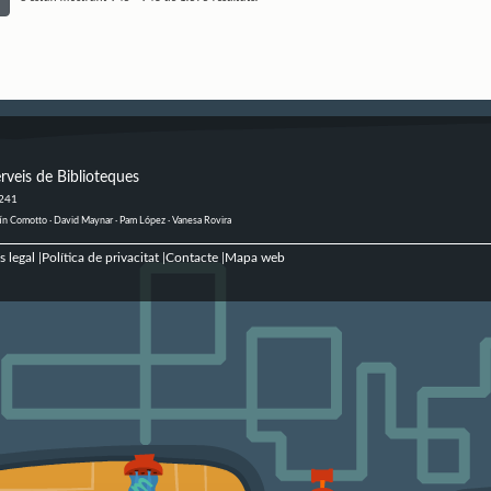
rveis de Biblioteques
 241
ustín Comotto · David Maynar · Pam López · Vanesa Rovira
s legal
Política de privacitat
Contacte
Mapa web
|
|
|