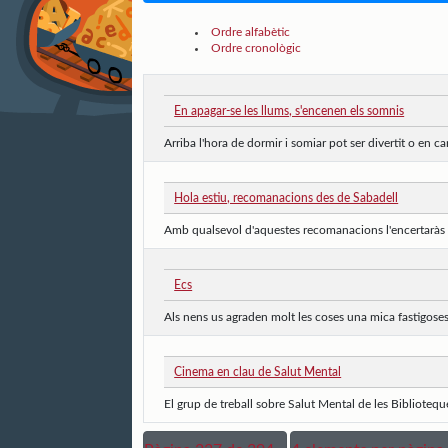
Ordre alfabètic
Ordre cronològic
En apagar-se les llums, s'encenen els somnis
Arriba l'hora de dormir i somiar pot ser divertit o en can
Hola estiu, recomanacions des de Sabadell
Amb qualsevol d'aquestes recomanacions l'encertaràs i po
Ecs
Als nens us agraden molt les coses una mica fastigoses.
Cinema en clau de Salut Mental
El grup de treball sobre Salut Mental de les Biblioteq