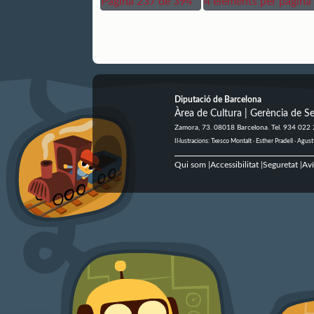
Pàgina 237 de 394
4 elements per pàgina
Diputació de Barcelona
Àrea de Cultura | Gerència de Se
Zamora, 73. 08018 Barcelona. Tel. 934 022
Il·lustracions: Txesco Montalt · Esther Pradell · Ag
Qui som
Accessibilitat
Seguretat
Aví
|
|
|