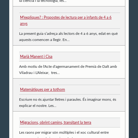
la ciència i la tecnologia, les...
M'expliques? : Propostes de lectura per a infants de 4 a 6
anys
La present guia s’adreça als lectors de 4 a 6 anys, edat en què
aquests comencen a llegir. En...
Marià Manent i Cisa
Amb motiu de l'Acte d'agermanament de Premià de Dalt amb
Viladrau i L'Aleixar, tres...
Matemàtiques per a tothom
Escriure no és ajuntar lletres i paraules. És imaginar mons, és
explicar el nostre. Les...
Migracions, obrint camins, transitant la terra
Les raons per migrar són múltiples i el xoc cultural entre