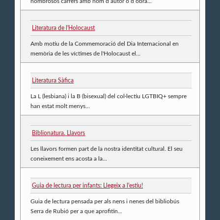
nombrosos carrers amb nom d’autor o d’obra...
Literatura de l'Holocaust
Amb motiu de la Commemoració del Dia Internacional en
memòria de les víctimes de l'Holocaust el...
Literatura Sàfica
La L (lesbiana) i la B (bisexual) del col·lectiu LGTBIQ+ sempre
han estat molt menys...
Biblionatura. Llavors
Les llavors formen part de la nostra identitat cultural. El seu
coneixement ens acosta a la...
Guia de lectura per infants: Llegeix a l'estiu!
Guia de lectura pensada per als nens i nenes del bibliobús
Serra de Rubió per a que aprofitin...