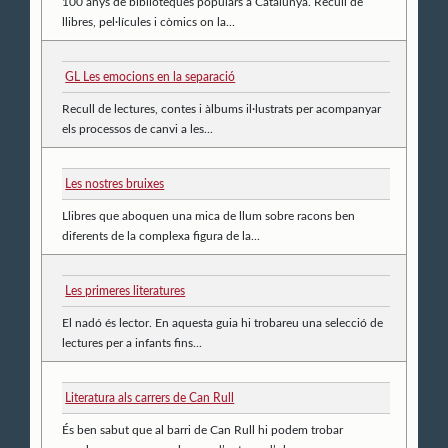
100 anys de biblioteques populars a Catalunya. Recull de
llibres, pel·lícules i còmics on la...
GL Les emocions en la separació
Recull de lectures, contes i àlbums il·lustrats per acompanyar
els processos de canvi a les...
Les nostres bruixes
Llibres que aboquen una mica de llum sobre racons ben
diferents de la complexa figura de la...
Les primeres literatures
El nadó és lector. En aquesta guia hi trobareu una selecció de
lectures per a infants fins...
Literatura als carrers de Can Rull
És ben sabut que al barri de Can Rull hi podem trobar