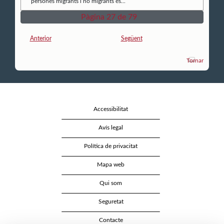
persones migrants i no migrants és...
Pàgina 27 de 79
Anterior
Següent
Tornar
Accessibilitat
Avís legal
Política de privacitat
Mapa web
Qui som
Seguretat
Contacte