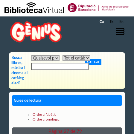
Salta al contingut principal
Ca
Es
En
Busca
llibres,
música i
cinema al
catàleg
aladí
Guíes de lectura
Ordre alfabètic
Ordre cronològic
Pàgina 27 de 79