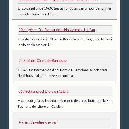
El 20 de juliol de 1969, tres astronautes van arribar per primer
cop a la Lluna: eren Neil...
30 de gener, Dia Escolar de la No violència i la Pau
Una diada per sensibilitzar i reflexionar sobre la guerra, la pau i
la violència escolar, i...
34 Saló del Còmic de Barcelona
El 34 Saló Internacional del Còmic a Barcelona se celebrarà
del dijous 5 al diumenge 8 de maig a...
35a Setmana del Llibre en Català
A aquesta guia elaborada amb motiu de la celebració de la 35a
Setmana del Llibre en Català...
4 grans tragèdies gregues