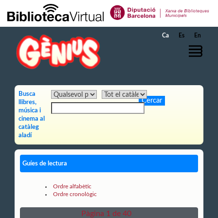
Salta al contingut principal
Ca
Es
En
Busca
llibres,
música i
cinema al
catàleg
aladí
Guíes de lectura
Ordre alfabètic
Ordre cronològic
Pàgina 1 de 40