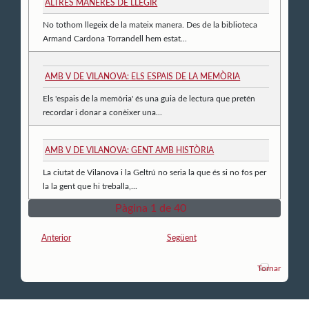
ALTRES MANERES DE LLEGIR
No tothom llegeix de la mateix manera. Des de la biblioteca
Armand Cardona Torrandell hem estat...
AMB V DE VILANOVA: ELS ESPAIS DE LA MEMÒRIA
Els 'espais de la memòria' és una guia de lectura que pretén
recordar i donar a conèixer una...
AMB V DE VILANOVA: GENT AMB HISTÒRIA
La ciutat de Vilanova i la Geltrú no seria la que és si no fos per
la la gent que hi treballa,...
Pàgina 1 de 40
Anterior
Següent
Tornar