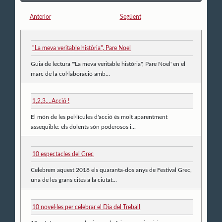
Anterior
Següent
"La meva veritable història", Pare Noel
Guia de lectura '"La meva veritable història", Pare Noel' en el
marc de la col·laboració amb...
1,2,3....Acció !
El món de les pel·lícules d'acció és molt aparentment
assequible: els dolents són poderosos i...
10 espectacles del Grec
Celebrem aquest 2018 els quaranta-dos anys de Festival Grec,
una de les grans cites a la ciutat...
10 novel·les per celebrar el Dia del Treball