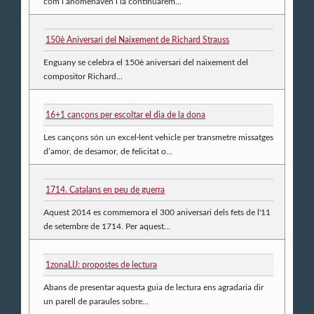
com l’anomenaven i la continuarem...
150è Aniversari del Naixement de Richard Strauss
Enguany se celebra el 150è aniversari del naixement del
compositor Richard...
16+1 cançons per escoltar el dia de la dona
Les cançons són un excel·lent vehicle per transmetre missatges
d’amor, de desamor, de felicitat o...
1714. Catalans en peu de guerra
Aquest 2014 es commemora el 300 aniversari dels fets de l'11
de setembre de 1714. Per aquest...
1zonaLIJ: propostes de lectura
Abans de presentar aquesta guia de lectura ens agradaria dir
un parell de paraules sobre...