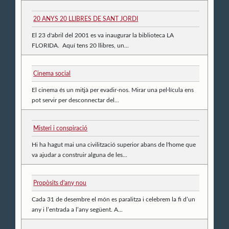
20 ANYS 20 LLIBRES DE SANT JORDI
El 23 d'abril del 2001 es va inaugurar la biblioteca LA
FLORIDA. Aquí tens 20 llibres, un...
Cinema social
El cinema és un mitjà per evadir-nos. Mirar una pel·lícula ens
pot servir per desconnectar del...
Misteri i conspiració
Hi ha hagut mai una civilització superior abans de l'home que
va ajudar a construir alguna de les...
Propòsits d'any nou
Cada 31 de desembre el món es paralitza i celebrem la fi d’un
any i l’entrada a l’any següent. A...