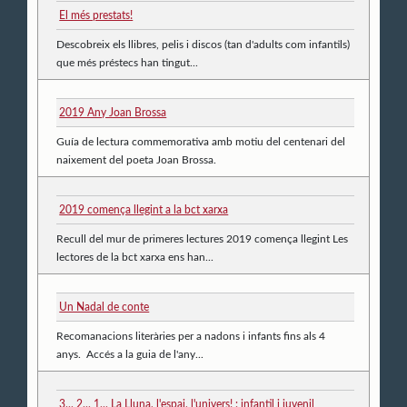
El més prestats!
Descobreix els llibres, pelis i discos (tan d'adults com infantils)
que més préstecs han tingut...
2019 Any Joan Brossa
Guía de lectura commemorativa amb motiu del centenari del
naixement del poeta Joan Brossa.
2019 comença llegint a la bct xarxa
Recull del mur de primeres lectures 2019 comença llegint Les
lectores de la bct xarxa ens han...
Un Nadal de conte
Recomanacions literàries per a nadons i infants fins als 4
anys. Accés a la guia de l'any...
3... 2... 1... La Lluna, l'espai, l'univers! : infantil i juvenil