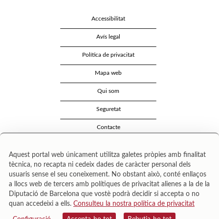
Accessibilitat
Avís legal
Política de privacitat
Mapa web
Qui som
Seguretat
Contacte
Aquest portal web únicament utilitza galetes pròpies amb finalitat
tècnica, no recapta ni cedeix dades de caràcter personal dels
usuaris sense el seu coneixement. No obstant això, conté enllaços
a llocs web de tercers amb polítiques de privacitat alienes a la de la
Diputació de Barcelona que vostè podrà decidir si accepta o no
quan accedeixi a ells.
Consulteu la nostra política de privacitat
Área de Cultura – Gerència de Serveis de Biblioteques. Zamora, 73. 08018 Barcelona. Tel:
943 022 222.