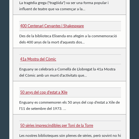
La tragèdia grega ("tragōida") va ser una forma popular i
influent de teatre que va començar a la...
400 Centenari Cervantes i Shakespeare
Des de la biblioteca Elisenda ens afegim a la commemoració
dels 400 anys de la mort d'aquests dos...
41a Mostra del Còmic
Enguany se celebrarà a Cornellà de Llobregat la 41a Mostra
del Còmic amb un munt d'activitats que...
50 anys del cop d'estat a Xile
Enguany es commemoren els 50 anys del cop d'estat a Xile de
l'11 de setembre del 1973. ...
50 sèries imprescindibles per Toni de la Torre
Les nostres biblioteques són plenes de sèries, però sovint no hi