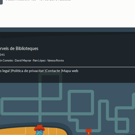
rveis de Biblioteques
 241
ustín Comotto · David Maynar · Pam López · Vanesa Rovira
s legal
Política de privacitat
Contacte
Mapa web
|
|
|