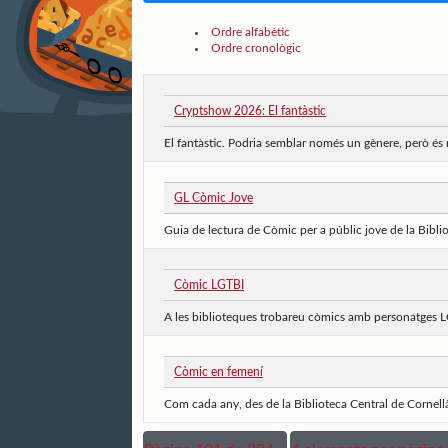
Ordre alfabètic
Ordre cronològic
Cryptshow 2026: El fantàstic
El fantàstic. Podria semblar només un gènere, però és
GL Còmic Jove
Guia de lectura de Còmic per a públic jove de la Bibliot
Còmic LGTBI
A les biblioteques trobareu còmics amb personatges LG
Còmic en femení
Com cada any, des de la Biblioteca Central de Cornell