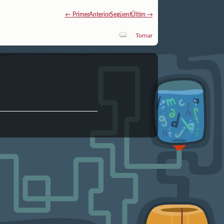
← Primer
Anterior
Següent
Últim →
Tornar