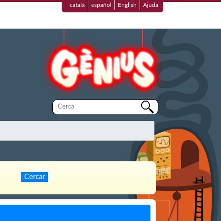
català
español
English
Ajuda