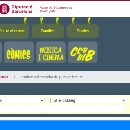
Fes-te el carnet
Famílies
Escoles
ectura
Resultats del cercador de guies de lectura