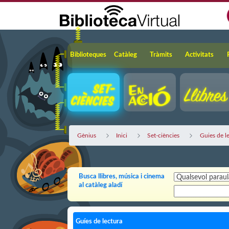
Salta al contingut principal
Navegació
Biblioteques
Catàleg
Tràmits
Activitats
Gènius
Inici
Set-ciències
Guies de l
Busca llibres, música i cinema
al catàleg aladí
Guíes de lectura