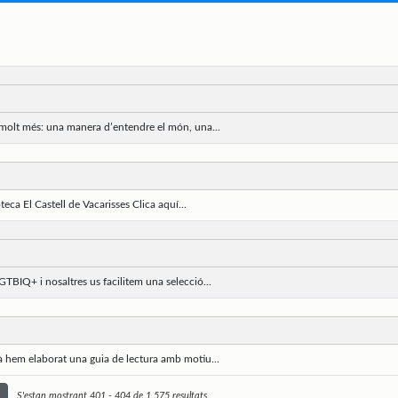
 molt més: una manera d’entendre el món, una...
eca El Castell de Vacarisses Clica aquí...
TBIQ+ i nosaltres us facilitem una selecció...
à hem elaborat una guia de lectura amb motiu...
S'estan mostrant 401 - 404 de 1.575 resultats.