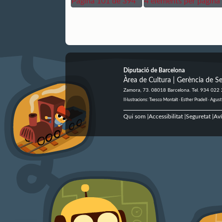
Pàgina 101 de 394
4 elements per pàgina
Diputació de Barcelona
Àrea de Cultura | Gerència de Se
Zamora, 73. 08018 Barcelona. Tel. 934 022
Il·lustracions: Txesco Montalt · Esther Pradell · Ag
Qui som
Accessibilitat
Seguretat
Aví
|
|
|