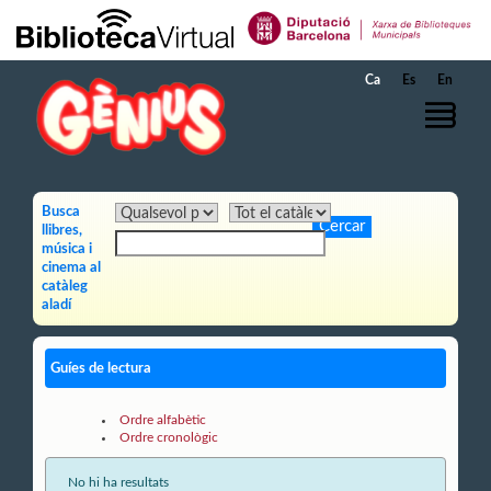
Salta al contingut principal
Ca
Es
En
Busca
llibres,
música i
cinema al
catàleg
aladí
Guíes de lectura
Ordre alfabètic
Ordre cronològic
No hi ha resultats