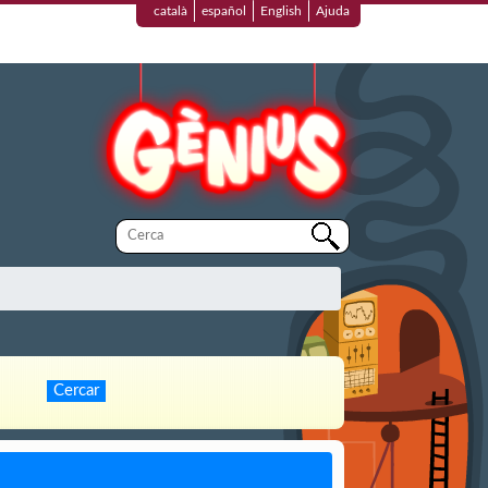
català
español
English
Ajuda