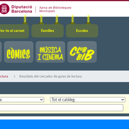
Fes-te el carnet
Famílies
Escoles
ectura
Resultats del cercador de guies de lectura