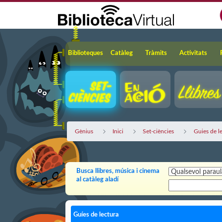
Salta al contingut principal
Navegació
Biblioteques
Catàleg
Tràmits
Activitats
Gènius
Inici
Set-ciències
Guies de l
Busca llibres, música i cinema
al catàleg aladí
Guíes de lectura