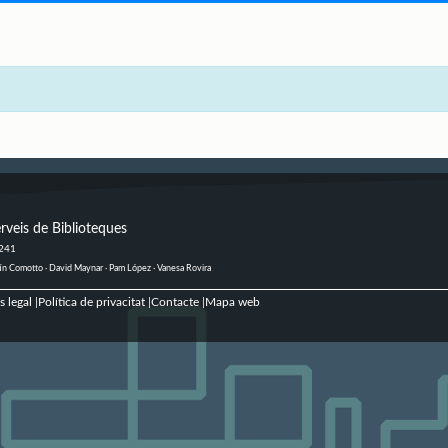
rveis de Biblioteques
 241
ustín Comotto · David Maynar · Pam López · Vanesa Rovira
s legal
Política de privacitat
Contacte
Mapa web
|
|
|