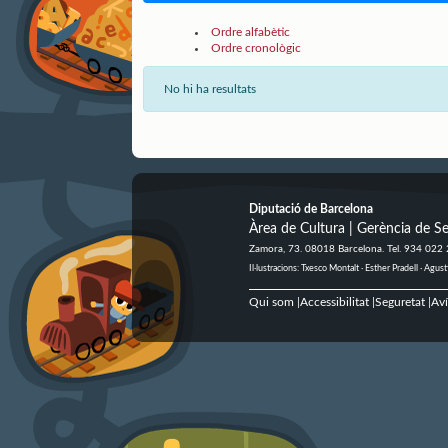
Ordre alfabètic
Ordre cronològic
No hi ha resultats
Diputació de Barcelona
Àrea de Cultura | Gerència de Se
Zamora, 73. 08018 Barcelona. Tel. 934 022
Il·lustracions: Txesco Montalt · Esther Pradell · Ag
Qui som
Accessibilitat
Seguretat
Aví
|
|
|