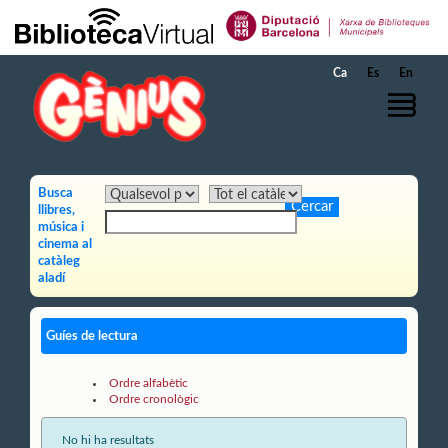
Salta al contingut principal
Ca
Es
En
Busca
llibres,
música i
cinema al
catàleg
aladí
Guíes de lectura
Ordre alfabètic
Ordre cronològic
No hi ha resultats