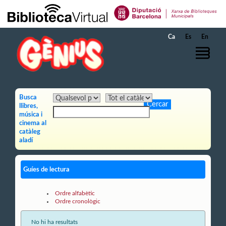
Salta al contingut principal
Ca
Es
En
Busca
llibres,
música i
cinema al
catàleg
aladí
Guíes de lectura
Ordre alfabètic
Ordre cronològic
No hi ha resultats