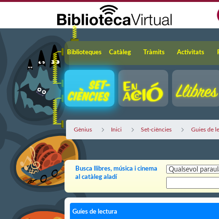
Salta al contingut principal
Navegació
Biblioteques
Catàleg
Tràmits
Activitats
Gènius
Inici
Set-ciències
Guies de l
Busca llibres, música i cinema
al catàleg aladí
Guíes de lectura