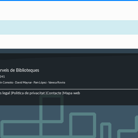
rveis de Biblioteques
 241
ustín Comotto · David Maynar · Pam López · Vanesa Rovira
s legal
Política de privacitat
Contacte
Mapa web
|
|
|