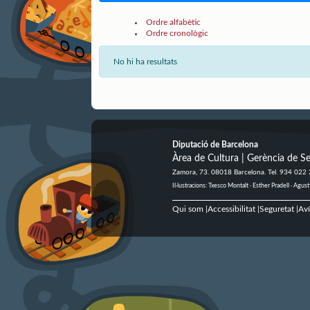
Ordre alfabètic
Ordre cronològic
No hi ha resultats
Diputació de Barcelona
Àrea de Cultura | Gerència de Se
Zamora, 73. 08018 Barcelona. Tel. 934 022
Il·lustracions: Txesco Montalt · Esther Pradell · Ag
Qui som
Accessibilitat
Seguretat
Aví
|
|
|