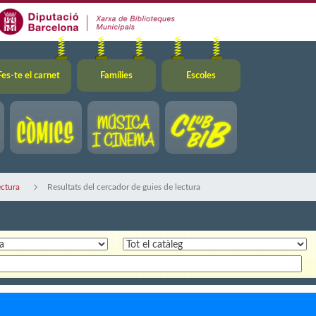
Fes-te el carnet
Famílies
Escoles
ectura
Resultats del cercador de guies de lectura