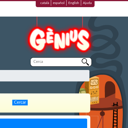
català
español
English
Ajuda