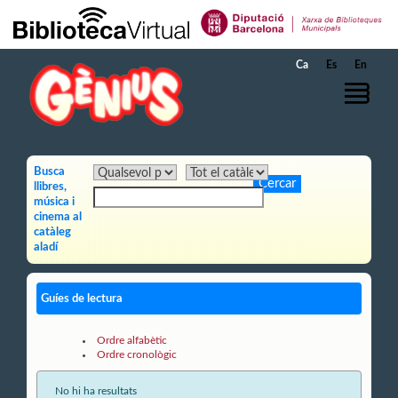
Salta al contingut principal
Ca
Es
En
Busca
llibres,
música i
cinema al
catàleg
aladí
Guíes de lectura
Ordre alfabètic
Ordre cronològic
No hi ha resultats