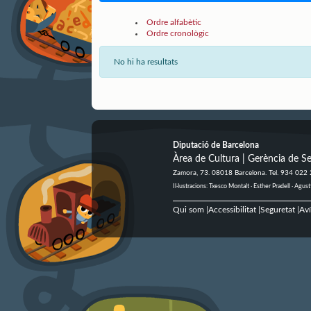
Ordre alfabètic
Ordre cronològic
No hi ha resultats
Diputació de Barcelona
Àrea de Cultura | Gerència de Se
Zamora, 73. 08018 Barcelona. Tel. 934 022
Il·lustracions: Txesco Montalt · Esther Pradell · Ag
Qui som
Accessibilitat
Seguretat
Aví
|
|
|