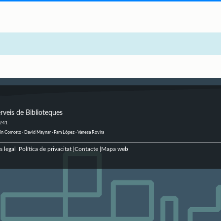
rveis de Biblioteques
 241
ustín Comotto · David Maynar · Pam López · Vanesa Rovira
s legal
Política de privacitat
Contacte
Mapa web
|
|
|