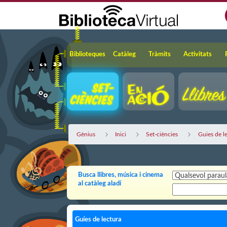
Salta al contingut principal
Navegació
Biblioteques
Catàleg
Tràmits
Activitats
Gènius
Inici
Set-ciències
Guies de l
Busca llibres, música i cinema
al catàleg aladí
Guíes de lectura