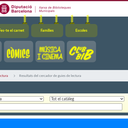
Fes-te el carnet
Famílies
Escoles
ectura
Resultats del cercador de guies de lectura