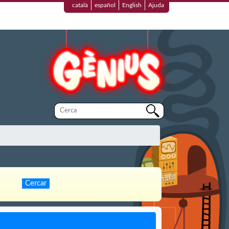
català
español
English
Ajuda