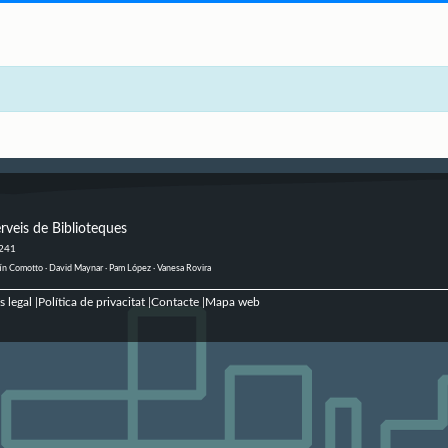
rveis de Biblioteques
 241
ustín Comotto · David Maynar · Pam López · Vanesa Rovira
s legal
Política de privacitat
Contacte
Mapa web
|
|
|