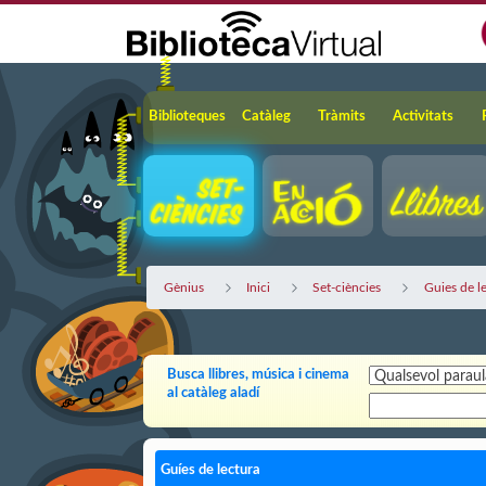
Salta al contingut principal
Navegació
Biblioteques
Catàleg
Tràmits
Activitats
Gènius
Inici
Set-ciències
Guies de l
Busca llibres, música i cinema
al catàleg aladí
Guíes de lectura