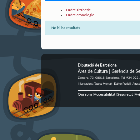
Ordre alfabètic
Ordre cronològic
No hi ha resultats
Diputació de Barcelona
Àrea de Cultura | Gerència de Se
Zamora, 73. 08018 Barcelona. Tel. 934 022
Il·lustracions: Txesco Montalt · Esther Pradell · Ag
Qui som
Accessibilitat
Seguretat
Aví
|
|
|