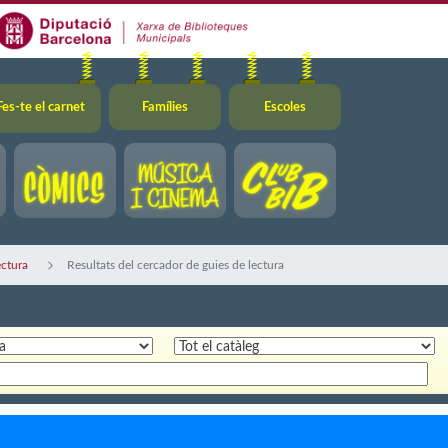
Fes-te el carnet
Famílies
Escoles
ectura
Resultats del cercador de guies de lectura