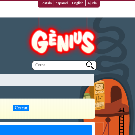
català
español
English
Ajuda