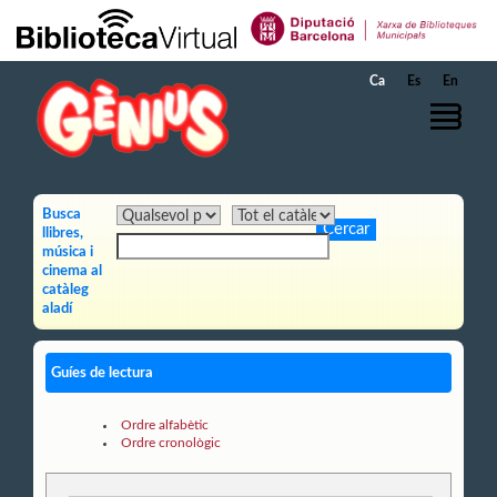
Salta al contingut principal
Ca
Es
En
Busca
llibres,
música i
cinema al
catàleg
aladí
Guíes de lectura
Ordre alfabètic
Ordre cronològic