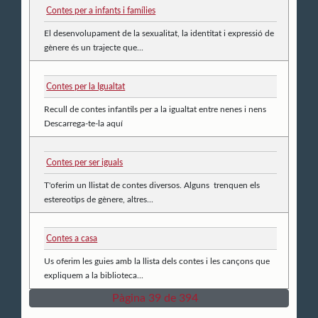
Contes per a infants i famílies
El desenvolupament de la sexualitat, la identitat i expressió de
gènere és un trajecte que...
Contes per la Igualtat
Recull de contes infantils per a la igualtat entre nenes i nens
Descarrega-te-la aquí
Contes per ser iguals
T'oferim un llistat de contes diversos. Alguns trenquen els
estereotips de gènere, altres...
Contes a casa
Us oferim les guies amb la llista dels contes i les cançons que
expliquem a la biblioteca...
Pàgina 39 de 394