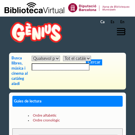
Salta al contingut principal
Ca
Es
En
Busca
llibres,
música i
cinema al
catàleg
aladí
Guíes de lectura
Ordre alfabètic
Ordre cronològic