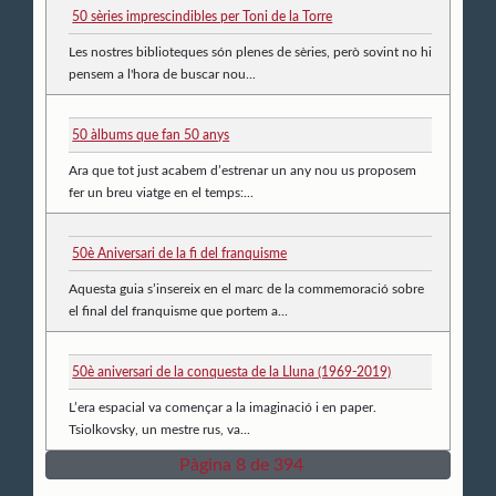
50 sèries imprescindibles per Toni de la Torre
Les nostres biblioteques són plenes de sèries, però sovint no hi
pensem a l'hora de buscar nou...
50 àlbums que fan 50 anys
Ara que tot just acabem d’estrenar un any nou us proposem
fer un breu viatge en el temps:...
50è Aniversari de la fi del franquisme
Aquesta guia s’insereix en el marc de la commemoració sobre
el final del franquisme que portem a...
50è aniversari de la conquesta de la Lluna (1969-2019)
L’era espacial va començar a la imaginació i en paper.
Tsiolkovsky, un mestre rus, va...
Pàgina 8 de 394