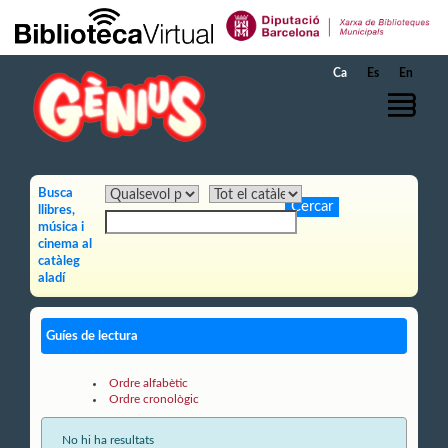
Salta al contingut principal
Ca
Es
En
Busca
llibres,
música i
cinema al
catàleg
aladí
Guíes de lectura
Ordre alfabètic
Ordre cronològic
No hi ha resultats