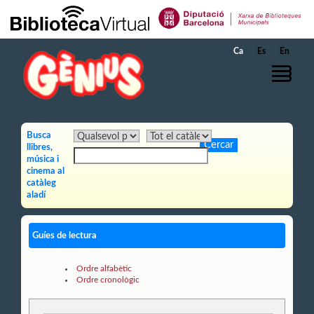
Salta al contingut principal
Ca
Es
En
Busca
llibres,
música i
cinema al
catàleg
aladí
Guíes de lectura
Ordre alfabètic
Ordre cronològic