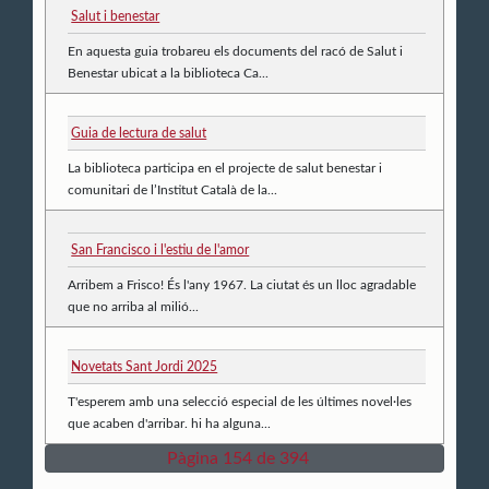
Salut i benestar
En aquesta guia trobareu els documents del racó de Salut i
Benestar ubicat a la biblioteca Ca...
Guia de lectura de salut
La biblioteca participa en el projecte de salut benestar i
comunitari de l’Institut Català de la...
San Francisco i l'estiu de l'amor
Arribem a Frisco! És l'any 1967. La ciutat és un lloc agradable
que no arriba al milió...
Novetats Sant Jordi 2025
T'esperem amb una selecció especial de les últimes novel·les
que acaben d'arribar. hi ha alguna...
Pàgina 154 de 394