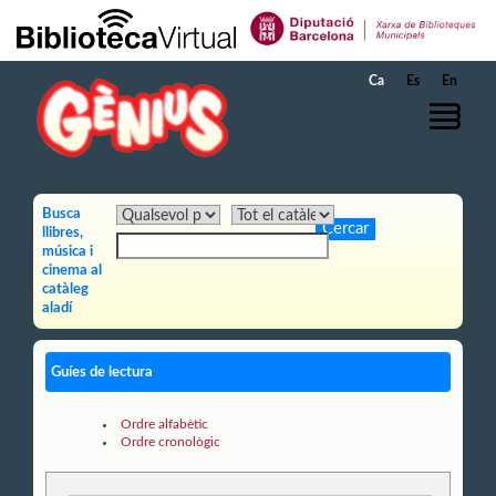
Salta al contingut principal
Ca
Es
En
Busca
llibres,
música i
cinema al
catàleg
aladí
Guíes de lectura
Ordre alfabètic
Ordre cronològic