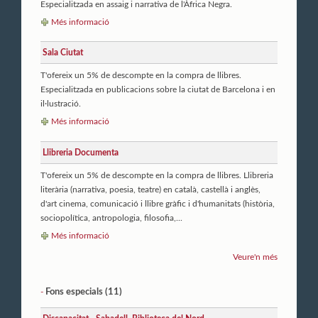
Especialitzada en assaig i narrativa de l'Àfrica Negra.
Més informació
Sala Ciutat
T'ofereix un 5% de descompte en la compra de llibres.
Especialitzada en publicacions sobre la ciutat de Barcelona i en
il·lustració.
Més informació
Llibreria Documenta
T'ofereix un 5% de descompte en la compra de llibres. Llibreria
literària (narrativa, poesia, teatre) en català, castellà i anglès,
d'art cinema, comunicació i llibre gràfic i d'humanitats (història,
sociopolítica, antropologia, filosofia,...
Més informació
Veure'n més
Fons especials (11)
-