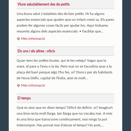
Viure saludablement des de petits
Una bona salut s’estableix des de ben petits. Hi ha alguns
aspectes essencials que ajuden que un infant creixi sa. Els pares
podem fer algunes coses fàcils per ajudar-los. Aquí trobareu
resumits alguns dels aspectes essencials: • Facilitar que...
Més informació
Els uns i els altres : oficis
Quan tens les orelles brutes, qui te les neteja? Segur que la
mare, el pare o l'àvia o la tia. Però mai no se t'acudiria anar a la
plaça del barri perquè algú t'ho fes, oi? Doncs per als habitants
de Nova Delhi, capital de l'Índia, això és molt...
Més informació
El temps
Què és això que en diem temps? Difícil de definir, oi? Imagina't
una línia recta molt llarga, tan llarga que no s'acaba mai. A més
és una línia que transcoore contínuament, mai ningú la pot
interrompre. Has provat mai d'aturar el temps? No pots,...