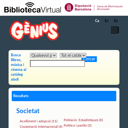
Salta al contingut principal
Ca
Es
En
Busca
llibres,
música i
cinema al
catàleg
aladí
Resultats
Societat
Població. Estadístiques (0)
Acolliment i adopció (11)
Política i partits (3)
Cooperació internacional (4)