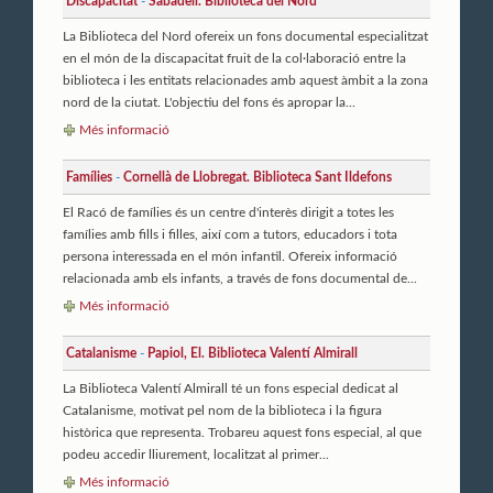
Discapacitat
-
Sabadell. Biblioteca del Nord
La Biblioteca del Nord ofereix un fons documental especialitzat
en el món de la discapacitat fruit de la col·laboració entre la
biblioteca i les entitats relacionades amb aquest àmbit a la zona
nord de la ciutat. L'objectiu del fons és apropar la...
Més informació
Famílies
-
Cornellà de Llobregat. Biblioteca Sant Ildefons
El Racó de famílies és un centre d'interès dirigit a totes les
famílies amb fills i filles, així com a tutors, educadors i tota
persona interessada en el món infantil. Ofereix informació
relacionada amb els infants, a través de fons documental de...
Més informació
Catalanisme
-
Papiol, El. Biblioteca Valentí Almirall
La Biblioteca Valentí Almirall té un fons especial dedicat al
Catalanisme, motivat pel nom de la biblioteca i la figura
històrica que representa. Trobareu aquest fons especial, al que
podeu accedir lliurement, localitzat al primer...
Més informació