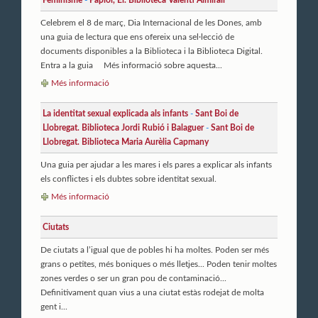
Celebrem el 8 de març, Dia Internacional de les Dones, amb
una guia de lectura que ens ofereix una sel·lecció de
documents disponibles a la Biblioteca i la Biblioteca Digital.
Entra a la guia Més informació sobre aquesta...
Més informació
La identitat sexual explicada als infants
-
Sant Boi de
Llobregat. Biblioteca Jordi Rubió i Balaguer
-
Sant Boi de
Llobregat. Biblioteca Maria Aurèlia Capmany
Una guia per ajudar a les mares i els pares a explicar als infants
els conflictes i els dubtes sobre identitat sexual.
Més informació
Ciutats
De ciutats a l’igual que de pobles hi ha moltes. Poden ser més
grans o petites, més boniques o més lletjes... Poden tenir moltes
zones verdes o ser un gran pou de contaminació...
Definitivament quan vius a una ciutat estàs rodejat de molta
gent i...