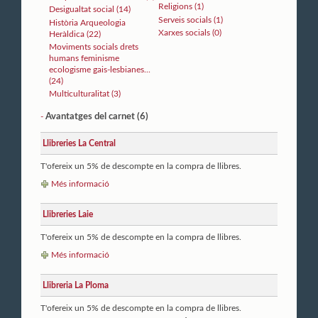
Religions (1)
Desigualtat social (14)
Serveis socials (1)
Història Arqueologia
Xarxes socials (0)
Heràldica (22)
Moviments socials drets
humans feminisme
ecologisme gais-lesbianes...
(24)
Multiculturalitat (3)
Avantatges del carnet (6)
-
Llibreries La Central
T'ofereix un 5% de descompte en la compra de llibres.
Més informació
Llibreries Laie
T'ofereix un 5% de descompte en la compra de llibres.
Més informació
Llibreria La Ploma
T'ofereix un 5% de descompte en la compra de llibres.