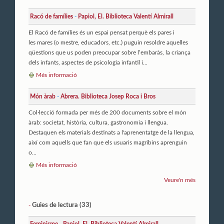
Racó de famílies
-
Papiol, El. Biblioteca Valentí Almirall
El Racó de famílies és un espai pensat perquè els pares i
les mares (o mestre, educadors, etc.) puguin resoldre aquelles
qüestions que us poden preocupar sobre l’embaràs, la criança
dels infants, aspectes de psicologia infantil i...
Més informació
Món àrab
-
Abrera. Biblioteca Josep Roca i Bros
Col·lecció formada per més de 200 documents sobre el món
àrab: societat, història, cultura, gastronomia i llengua.
Destaquen els materials destinats a l'aprenentatge de la llengua,
així com aquells que fan que els usuaris magribins aprenguin
o...
Més informació
Veure'n més
Guies de lectura (33)
-
Feminisme
-
Papiol, El. Biblioteca Valentí Almirall