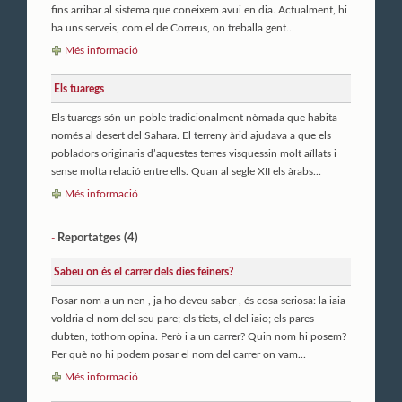
fins arribar al sistema que coneixem avui en dia. Actualment, hi
ha uns serveis, com el de Correus, on treballa gent...
Més informació
Els tuaregs
Els tuaregs són un poble tradicionalment nòmada que habita
només al desert del Sahara. El terreny àrid ajudava a que els
pobladors originaris d’aquestes terres visquessin molt aïllats i
sense molta relació entre ells. Quan al segle XII els àrabs...
Més informació
Reportatges (4)
-
Sabeu on és el carrer dels dies feiners?
Posar nom a un nen , ja ho deveu saber , és cosa seriosa: la iaia
voldria el nom del seu pare; els tiets, el del iaio; els pares
dubten, tothom opina. Però i a un carrer? Quin nom hi posem?
Per què no hi podem posar el nom del carrer on vam...
Més informació