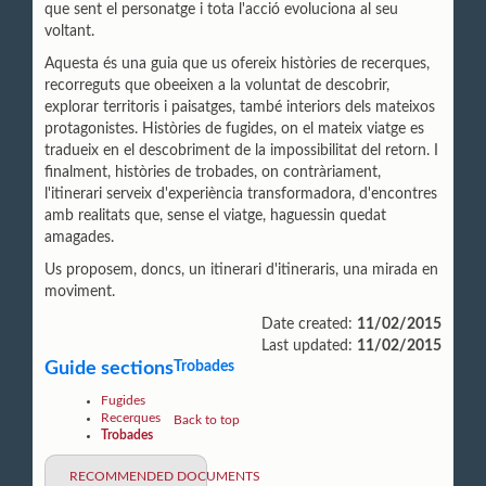
que sent el personatge i tota l'acció evoluciona al seu
voltant.
Aquesta és una guia que us ofereix històries de
recerques,
recorreguts que obeeixen a la voluntat de descobrir,
explorar territoris i paisatges, també interiors dels mateixos
protagonistes. Històries de fugides, on el mateix viatge es
tradueix en el descobriment de la impossibilitat del retorn. I
finalment, històries de trobades, on contràriament,
l'itinerari serveix d'experiència transformadora, d'encontres
amb realitats que, sense el viatge, haguessin quedat
amagades.
Us proposem, doncs, un itinerari d'itineraris, una mirada en
moviment.
Date created:
11/02/2015
Last updated:
11/02/2015
Guide sections
Trobades
Fugides
Recerques
Back to top
Trobades
RECOMMENDED DOCUMENTS