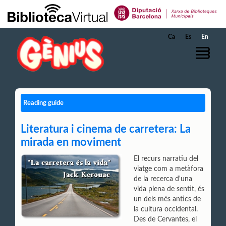
Skip to Main Content
Ca
Es
En
Reading guide
Literatura i cinema de carretera: La
mirada en moviment
El recurs narratiu del
viatge com a metàfora
de la recerca d'una
vida plena de sentit, és
un dels més antics de
la cultura occidental.
Des de Cervantes, el