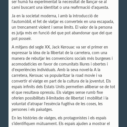
ser humà ha experimentat la necessitat de llançar-se al
camí buscant una identitat o una reafirmació d'aquesta.
Ja en la societat moderna, i amb la introducció de
l'automòbil, el fet de viatjar es converteix en una escapada,
un trencament violent i sense límits. El valor de la persona
es jutja més en funció del que pot abandonar que del que
pot posseir.
A mitjans del segle XX, Jack Kerouac va ser el primer en
expressar la idea de
la llibertat de la carretera, com una
manera de rebutjar les convencions socials més burgeses i
acomodatícies en favor de comunitats lliures i obertes i
d'experiències individuals. Amb la seva novel·la A la
carretera, Kerouac va popularitzar la road movie i va
convertir el viatge en part de la cultura de la joventut. Els
espais infinits dels Estats Units permetien alliberar-se de tot
el que resultava opressiu. Els viatges sense rumb fixe
oferien possibilitats il·limitades de llibertat i mobilitat i la
voluntat d'atrapar l'essència fugitiva de les coses, les
persones i els paisatges.
En les històries de viatges, els protagonistes i els espais
s'identifiquen mútuament. Els espais ajuden a mostrar el