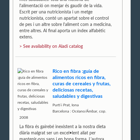
l'alimentació on menjar és gaudir de la vida.
Escrit per una nutricionista i un metge
nutricionista, conté un apartat sobre el control
de pes i un altre sobre l'aliment com a medicina,
entre altres. Al final aporta un índex alfabètic
extens.
> See availability on Aladí catalog
Rico en fibra :guía de
alimentos ricos en fibra,
curas de cereales y frutas,
deliciosas recetas,
saludables y digestivas
Purtí i Prat, Iona
Barcelona : Océano/Ámbar, cop.
2008
La fibra és gairebé inexistent a la nostra dieta
diària malgrat ser un excel•lent aliat per
mantenir-nos sans i en bona forma. L'autora