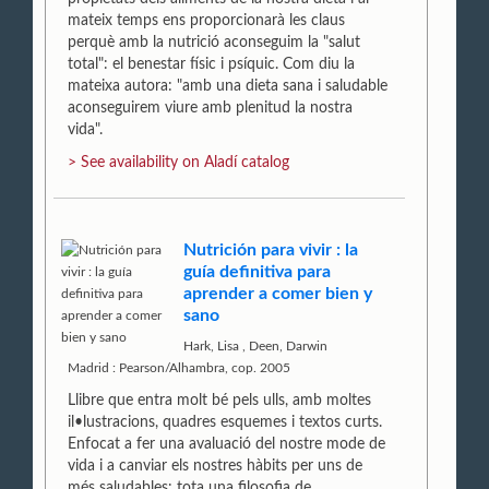
mateix temps ens proporcionarà les claus
perquè amb la nutrició aconseguim la "salut
total": el benestar físic i psíquic. Com diu la
mateixa autora: "amb una dieta sana i saludable
aconseguirem viure amb plenitud la nostra
vida".
> See availability on Aladí catalog
Nutrición para vivir : la
guía definitiva para
aprender a comer bien y
sano
Hark, Lisa
,
Deen, Darwin
Madrid : Pearson/Alhambra, cop. 2005
Llibre que entra molt bé pels ulls, amb moltes
il•lustracions, quadres esquemes i textos curts.
Enfocat a fer una avaluació del nostre mode de
vida i a canviar els nostres hàbits per uns de
més saludables: tota una filosofia de