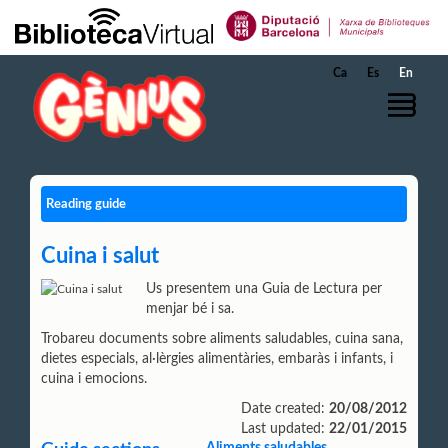
Skip to Main Content
Ca
Es
En
Reading guide
Cuina i salut
Us presentem una Guia de Lectura per
menjar bé i sa.
Trobareu documents sobre aliments saludables, cuina sana,
dietes especials, al·lèrgies alimentàries, embaràs i infants, i
cuina i emocions.
Date created:
20/08/2012
Last updated:
22/01/2015