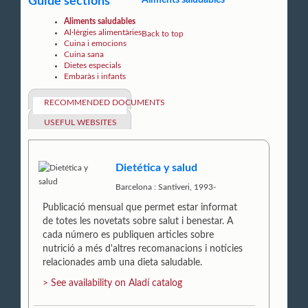
Guide sections
Aliments saludables
Aliments saludables
Al·lèrgies alimentàries
Back to top
Cuina i emocions
Cuina sana
Dietes especials
Embaràs i infants
RECOMMENDED DOCUMENTS
USEFUL WEBSITES
Dietética y salud
Barcelona : Santiveri, 1993-
Publicació mensual que permet estar informat
de totes les novetats sobre salut i benestar. A
cada número es publiquen articles sobre
nutrició a més d'altres recomanacions i notícies
relacionades amb una dieta saludable.
> See availability on Aladí catalog