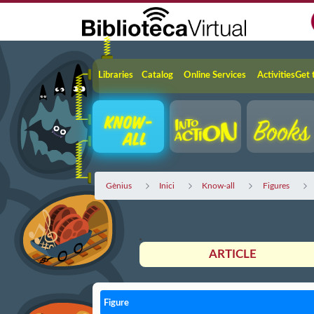
Skip to Main Content
Navigation
Libraries
Catalog
Online Services
Activities
Get 
Gènius
Inici
Know-all
Figures
ARTICLE
Figure