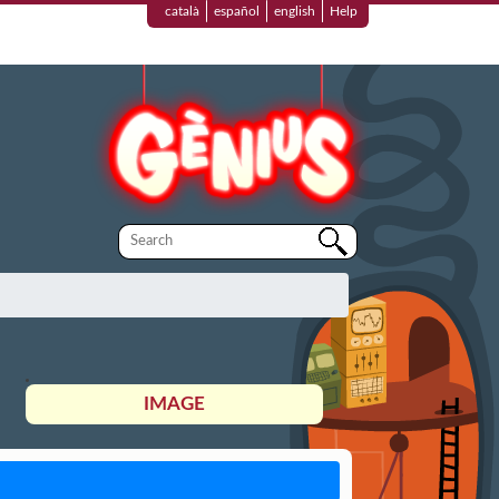
català
español
english
Help
IMAGE