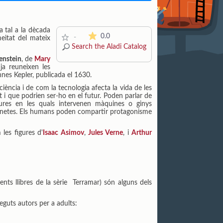
a tal a la dècada
The average rating is 0 stars out of 5.
0.0
-
eitat del mateix
Search the Aladi Catalog
enstein
, de
Mary
ja reuneixen les
nes Kepler, publicada el 1630.
 ciència i de com la tecnologia afecta la vida de les
 i que podrien ser-ho en el futur. Poden parlar de
ventures en les quals intervenen màquines o ginys
planetes. Els humans poden compartir protagonisme
 les figures d'
Isaac Asimov
,
Jules Verne
, i
Arthur
nts llibres de la sèrie Terramar) són alguns dels
neguts autors per a adults: