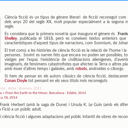
Ciència ficció és un tipus de gènere literari de ficció reconegut com 
dels anys 20 del segle XX, molt popular especialment a la segona m
segle.
Es considera que la primera novel·la que inaugura el gènere és
Frank
Shelley
, publicada el 1818, però es coneixen textos anteriors que 
característiques d'aquest tipus de narracions, com Somnium, de Johan
El tret comú a les històries de ciència ficció es la relació de l'home i la
persones. Sovint es narren fets que encara no poden ser possibles, tot
viatges per l’espai, l’existència de civilitzacions alienígenes, d’a
imaginaris, de fenòmens catastrofistes que afecten la Terra o altres 
amb ésser d'altres temps i galàxies, amb
robots
, androides o cíborgs.
Si hem de pensar en els autors clàssics de ciència ficció, destacarem
Conan Doyle
tot pensant en els seus títols més reconeguts
dut. Alzira : Bromera, 2012
una = From the Earth to the Moon. Barcelona : Edebé, 2014
aca, DL 2014
 Frank Herbert (amb la saga de Dune) i Ursula K. Le Guin (amb els difere
 Fició a un públic adult.
i ciència ficció i algunes adaptacions pel públic infantil de obres de reco