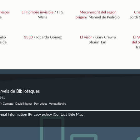
'espai
El Hombre invisible
/ H.G.
Mecanoscrit del segon
Cris
ke
Wells
origen
/ Manuel de Pedrolo
Jordi 
hilip
3333
/ Ricardo Gómez
El visor
/ Gary Crew &
El V
es de
Shaun Tan
del 
tr
rveis de Biblioteques
 241
ustín Comotto · David Maynar · Pam López · Vanesa Rovira
egal Information
Privacy policy
Contact
Site Map
|
|
|