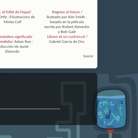
, el follet de l'espai
/
Regreso al futuro
/
Ortiz ; il·lustracions de
ilustrado por Kim Smith ;
Mireia Coll
basado en la película
escrita por Robert Zemeckis
y Bob Gale
erdadero significado
L'Amor és un curtcircuit
/
Smekdía
/ Adam Rex ;
Gabriel García de Oro
aducción de Javier
Elizondo
Source: