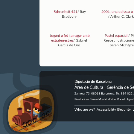
Fahrenheit 451
/ Ray
2001, una odissea a l
Bradbury
/ Arthur C. Clar
Jugant a fet i amagar amb
Pastel espacial
/ P
extraterrestres
/ Gabriel
Reeve ; ilustracion
García de Oro
Sarah McIntyre
Diputació de Barcelona
Àrea de Cultura | Gerència de Se
Zamora, 73. 08018 Barcelona. Tel. 934 022
Il·lustracions: Txesco Montalt · Esther Pradell · Ag
Who are we?
Accessibility
Security
L
|
|
|