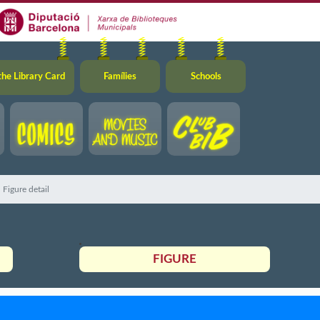
the Library Card
Famílies
Schools
Figure detail
FIGURE