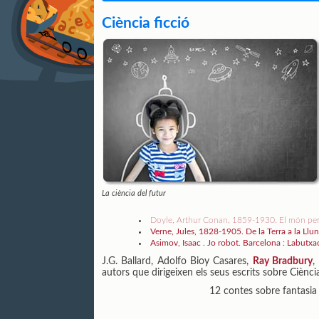
Ciència ficció
La ciència del futur
Doyle, Arthur Conan, 1859-1930. El món per
Verne, Jules, 1828-1905. De la Terra a la Ll
Asimov, Isaac . Jo robot. Barcelona : Labutx
J.G. Ballard, Adolfo Bioy Casares,
Ray Bradbury
,
autors que dirigeixen els seus escrits sobre Ciència
12 contes sobre fantasia 