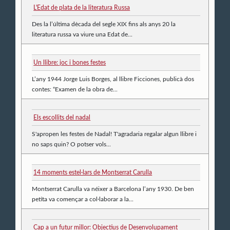
L'Edat de plata de la literatura Russa
Des la l’última dècada del segle XIX fins als anys 20 la
literatura russa va viure una Edat de...
Un llibre: joc i bones festes
L’any 1944 Jorge Luis Borges, al llibre Ficciones, publicà dos
contes: “Examen de la obra de...
Els escollits del nadal
S'apropen les festes de Nadal! T'agradaria regalar algun llibre i
no saps quin? O potser vols...
14 moments estel·lars de Montserrat Carulla
Montserrat Carulla va néixer a Barcelona l’any 1930. De ben
petita va començar a col·laborar a la...
Cap a un futur millor: Objectius de Desenvolupament