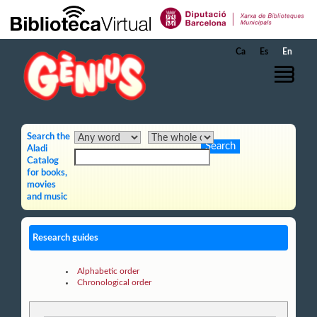
Skip to Main Content
Ca
Es
En
Search the
Aladi
Catalog
for books,
movies
and music
Research guides
Alphabetic order
Chronological order