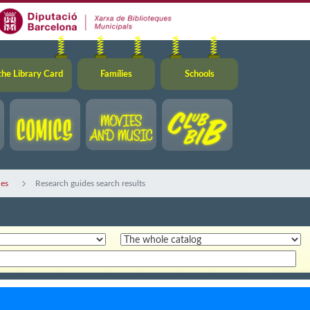
the Library Card
Famílies
Schools
des
Research guides search results