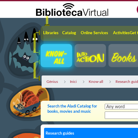
Skip to Main Content
Navigation
Libraries
Catalog
Online Services
Activities
Get 
Gènius
Inici
Know-all
Research gui
Search the Aladi Catalog for
books, movies and music
Research guides