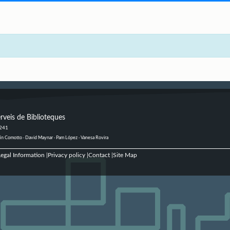
rveis de Biblioteques
 241
ustín Comotto · David Maynar · Pam López · Vanesa Rovira
egal Information
Privacy policy
Contact
Site Map
|
|
|