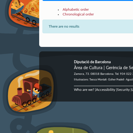
Alphabetic order
Chronological order
There are no results
Diputació de Barcelona
Àrea de Cultura | Gerència de Se
Zamora, 73. 08018 Barcelona. Tel. 934 022
Il·lustracions: Txesco Montalt · Esther Pradell · Ag
Who are we?
Accessibility
Security
L
|
|
|