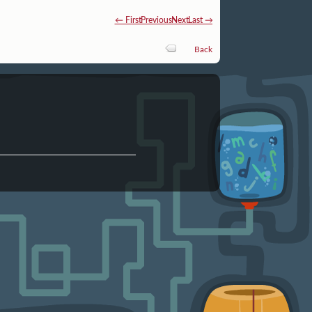
← First
Previous
Next
Last →
Back