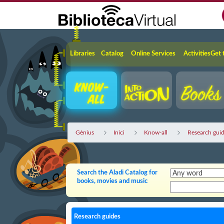
Skip to Main Content
Navigation
Libraries
Catalog
Online Services
Activities
Get 
Gènius
Inici
Know-all
Research gui
Search the Aladi Catalog for
books, movies and music
Research guides