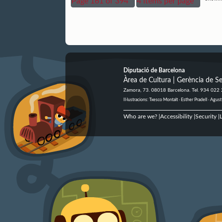
Page 161 of 394
4 items per page
Diputació de Barcelona
Àrea de Cultura | Gerència de Se
Zamora, 73. 08018 Barcelona. Tel. 934 022
Il·lustracions: Txesco Montalt · Esther Pradell · Ag
Who are we?
Accessibility
Security
L
|
|
|