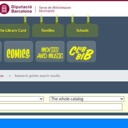
the Library Card
Famílies
Schools
des
Research guides search results