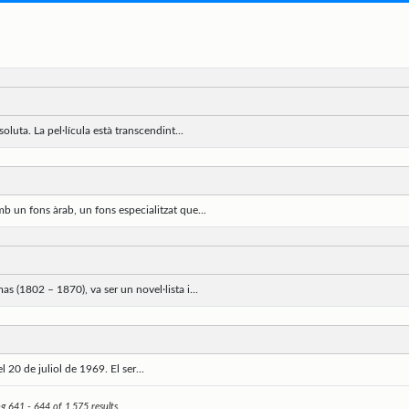
oluta. La pel·lícula està transcendint...
 un fons àrab, un fons especialitzat que...
s (1802 – 1870), va ser un novel·lista i...
 20 de juliol de 1969. El ser...
 641 - 644 of 1,575 results.