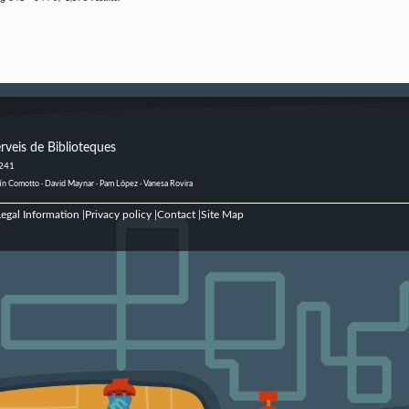
rveis de Biblioteques
 241
ustín Comotto · David Maynar · Pam López · Vanesa Rovira
egal Information
Privacy policy
Contact
Site Map
|
|
|