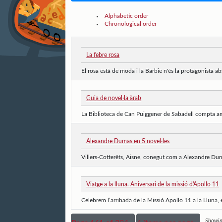
Alphabetic order
Chronological order
La febre rosa
El rosa està de moda i la Barbie n'és la protagonista abs
Guia de novel·la àrab
La Biblioteca de Can Puiggener de Sabadell compta amb
Alexandre Dumas en 5 novel·les
Villers-Cotterêts, Aisne, conegut com a Alexandre Duma
Viatge a la lluna. Aniversari de la missió d'Apollo 11
Celebrem l’arribada de la Missió Apollo 11 a la Lluna, el
Showing