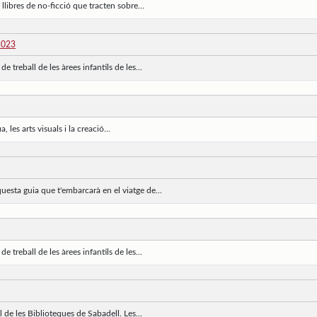
llibres de no-ficció que tracten sobre...
 2023
e treball de les àrees infantils de les...
les arts visuals i la creació...
uesta guia que t'embarcarà en el viatge de...
e treball de les àrees infantils de les...
il de les Biblioteques de Sabadell. Les...