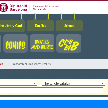
the Library Card
Famílies
Schools
des
Research guides search results