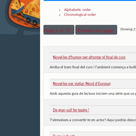
Alphabetic order
Chronological order
Showing 21 
Page 2 of 79
20 items per page
Novel·les d'humor per afrontar el final de curs
Arriba el tram final del curs i l’ambient comença a bulli
Novel·les per viatjar (Nord d’Europa)
Amb aquesta guia de lectura iniciem una sèrie que us pro
De gran vull fer teatre !
T'atreveixes a convertir-te en actor? Aquí podràs desco