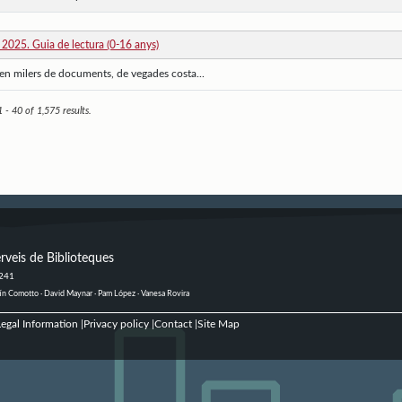
n 2025. Guia de lectura (0-16 anys)
guen milers de documents, de vegades costa...
- 40 of 1,575 results.
rveis de Biblioteques
 241
ustín Comotto · David Maynar · Pam López · Vanesa Rovira
egal Information
Privacy policy
Contact
Site Map
|
|
|