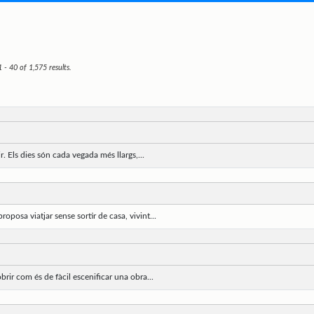
- 40 of 1,575 results.
r. Els dies són cada vegada més llargs,...
posa viatjar sense sortir de casa, vivint...
brir com és de fàcil escenificar una obra...