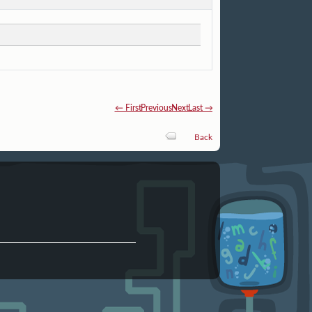
← First
Previous
Next
Last →
Back