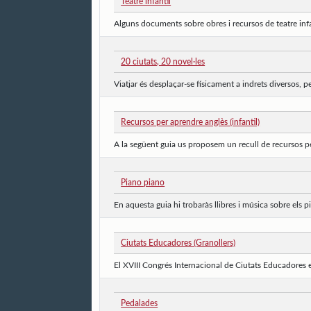
Teatre infantil
Alguns documents sobre obres i recursos de teatre infant
20 ciutats, 20 novel·les
Viatjar és desplaçar-se físicament a indrets diversos, p
Recursos per aprendre anglès (infantil)
A la següent guia us proposem un recull de recursos per
Piano piano
En aquesta guia hi trobaràs llibres i música sobre els pi
Ciutats Educadores (Granollers)
El XVIII Congrés Internacional de Ciutats Educadores e
Pedalades