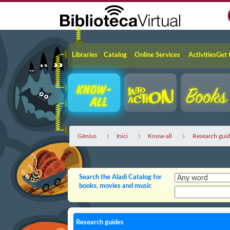
Skip to Main Content
Navigation
Libraries
Catalog
Online Services
Activities
Get 
Gènius
Inici
Know-all
Research gui
Search the Aladi Catalog for
books, movies and music
Research guides