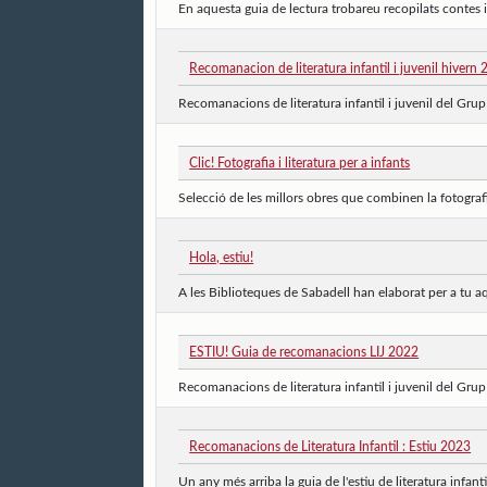
En aquesta guia de lectura trobareu recopilats contes i 
Recomanacion de literatura infantil i juvenil hivern
Recomanacions de literatura infantil i juvenil del Grup d
Clic! Fotografia i literatura per a infants
Selecció de les millors obres que combinen la fotografia, 
Hola, estiu!
A les Biblioteques de Sabadell han elaborat per a tu aq
ESTIU! Guia de recomanacions LIJ 2022
Recomanacions de literatura infantil i juvenil del Grup d
Recomanacions de Literatura Infantil : Estiu 2023
Un any més arriba la guia de l'estiu de literatura infant