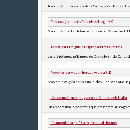
Amb motiu de la sortida de la 3a etapa del Tour de Fra
Personatges literaris femenis del segle XX
Amb motiu del Dia Internacional de les Dones, les bibl
Tocats per l'art: guia per apropar l'art als infants
Les biblioteques públiques de Granollers i de Canovell
Novel·les per viatjar (Europa occidental)
Amb aquesta guia de lectura iniciem una sèrie que us pro
Recomanats en el programa de Cultura amb B alta
Una recomanació dels títols que presentem al programa
L'economia i la política explicada als infants