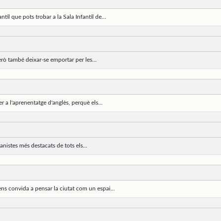
il que pots trobar a la Sala Infantil de...
erò també deixar-se emportar per les...
 a l'aprenentatge d'anglès, perquè els...
anistes més destacats de tots els...
ns convida a pensar la ciutat com un espai...