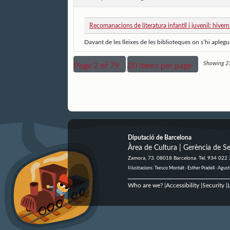
Recomanacions de literatura infantil i juvenil: hiver
Davant de les lleixes de les biblioteques on s’hi aple
Showing 21 
Page 2 of 79
20 items per page
Diputació de Barcelona
Àrea de Cultura | Gerència de Se
Zamora, 73. 08018 Barcelona. Tel. 934 022
Il·lustracions: Txesco Montalt · Esther Pradell · Ag
Who are we?
Accessibility
Security
L
|
|
|