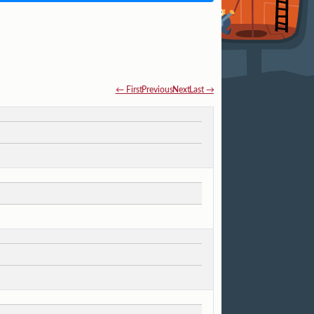
← First
Previous
Next
Last →