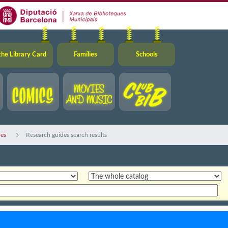
the Library Card
Famílies
Schools
des
Research guides search results