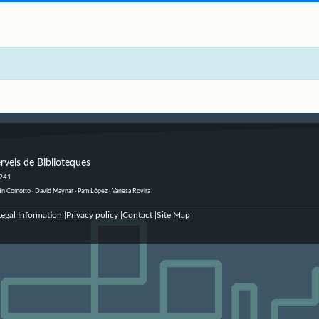
rveis de Biblioteques
 241
ustín Comotto · David Maynar · Pam López · Vanesa Rovira
egal Information
Privacy policy
Contact
Site Map
|
|
|