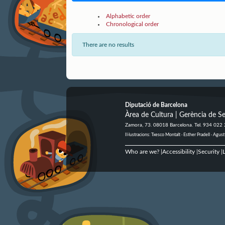
Alphabetic order
Chronological order
There are no results
Diputació de Barcelona
Àrea de Cultura | Gerència de Se
Zamora, 73. 08018 Barcelona. Tel. 934 022
Il·lustracions: Txesco Montalt · Esther Pradell · Ag
Who are we?
Accessibility
Security
L
|
|
|