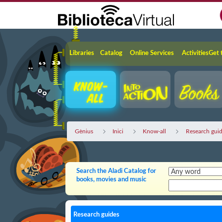
Skip to Main Content
Navigation
Libraries
Catalog
Online Services
Activities
Get 
Gènius
Inici
Know-all
Research gui
Search the Aladi Catalog for
books, movies and music
Research guides