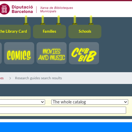
the Library Card
Famílies
Schools
des
Research guides search results