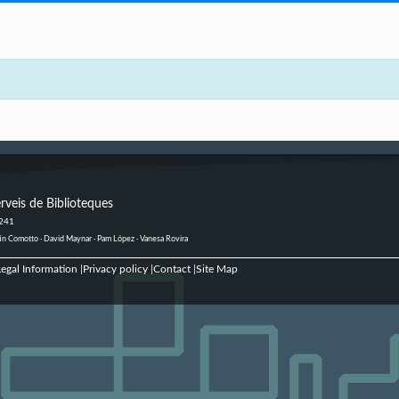
rveis de Biblioteques
 241
ustín Comotto · David Maynar · Pam López · Vanesa Rovira
egal Information
Privacy policy
Contact
Site Map
|
|
|