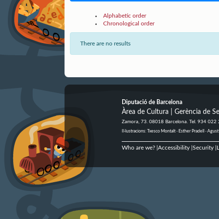
Alphabetic order
Chronological order
There are no results
Diputació de Barcelona
Àrea de Cultura | Gerència de Se
Zamora, 73. 08018 Barcelona. Tel. 934 022
Il·lustracions: Txesco Montalt · Esther Pradell · Ag
Who are we?
Accessibility
Security
L
|
|
|