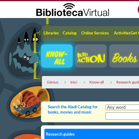
Skip to Main Content
Navigation
Libraries
Catalog
Online Services
Activities
Get 
Gènius
Inici
Know-all
Research gui
Search the Aladi Catalog for
books, movies and music
Research guides