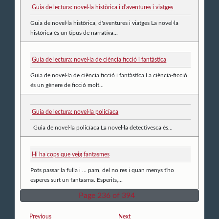
Guia de lectura: novel·la històrica i d'aventures i viatges
Guia de novel·la històrica, d'aventures i viatges La novel·la
històrica és un tipus de narrativa...
Guia de lectura: novel·la de ciència ficció i fantàstica
Guia de novel·la de ciència ficció i fantàstica La ciència-ficció
és un gènere de ficció molt...
Guia de lectura: novel·la policíaca
Guia de novel·la policíaca La novel·la detectivesca és...
Hi ha cops que veig fantasmes
Pots passar la fulla i ... pam, del no res i quan menys t'ho
esperes surt un fantasma. Esperits,...
Page 236 of 394
Previous
Next