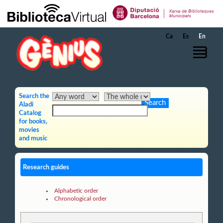
Skip to Main Content
Ca
Es
En
Search the
Aladi
Catalog
for books,
movies
and music
Research guides
Alphabetic order
Chronological order