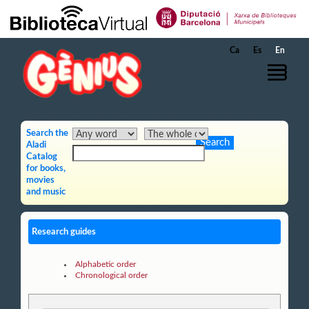
Skip to Main Content
Ca
Es
En
Search the
Aladi
Catalog
for books,
movies
and music
Research guides
Alphabetic order
Chronological order