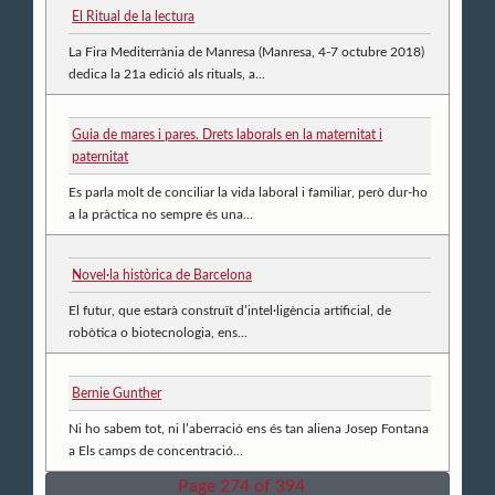
El Ritual de la lectura
La Fira Mediterrània de Manresa (Manresa, 4-7 octubre 2018)
dedica la 21a edició als rituals, a...
Guia de mares i pares. Drets laborals en la maternitat i
paternitat
Es parla molt de conciliar la vida laboral i familiar, però dur-ho
a la pràctica no sempre és una...
Novel·la històrica de Barcelona
El futur, que estarà construït d’intel·ligència artificial, de
robòtica o biotecnologia, ens...
Bernie Gunther
Ni ho sabem tot, ni l’aberració ens és tan aliena Josep Fontana
a Els camps de concentració...
Page 274 of 394