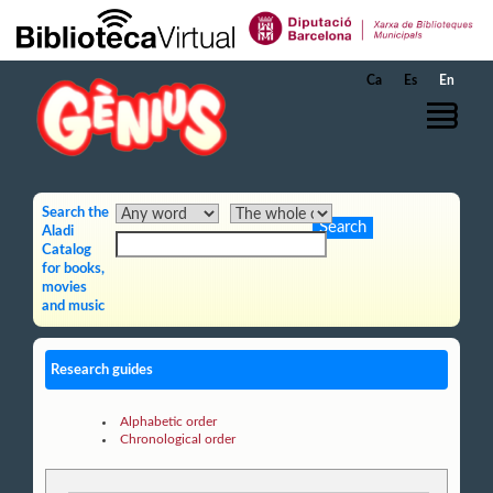
Skip to Main Content
Ca
Es
En
Search the
Aladi
Catalog
for books,
movies
and music
Research guides
Alphabetic order
Chronological order