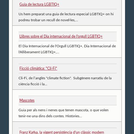
Guia de lectura LGBTIQ+
Us hem preparat una guia de lectura especial LGBTIQ+ on hi
podreu trobar un recull de novel·les,...
Llibres sobre el Dia internacional de l'orgull LGBTIQ+
El Dia Internacional de l'Orgull LGBTIQ+, Dia Internacional de
l'Alliberament LGBTIQ+,...
Ficció climàtica: "Cli-Fi"
Cli-Fi, de l’anglès "climate fiction". Subgènere narratiu de la
ciència ficció i la...
Mascotes
Guia per als nens i nenes que tenen mascota, o que volen
tenir-ne una dins dels contes. Històries...
Franz Kafka, la vigent persistència d'un clàssic modern