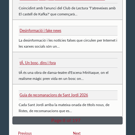
Coincidint amb l'anunci del Club de Lectura 'T'atreveixes amb
El castell de Kafka?' que començarà...
Desinformació i fake news
La desinformació i les notícies falses que circulen per Internet i
les xarxes socials són un...
tÁ. Un bosc, dins i fora
tÁ és una obra de dansa-teatre d'Escena Miriñaque, on el
realisme màgic pren vida en un bosc on...
Guia de recomanacions de Sant Jordi 2026
Cada Sant Jordi arriba la mateixa onada de títols nous, de
llistes, de recomanacions que es...
Page 8 of 197
Previous
Next