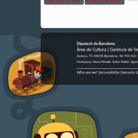
Page 287 of 394
4 items per page
Diputació de Barcelona
Àrea de Cultura | Gerència de Se
Zamora, 73. 08018 Barcelona. Tel. 934 022
Il·lustracions: Txesco Montalt · Esther Pradell · Ag
Who are we?
Accessibility
Security
L
|
|
|