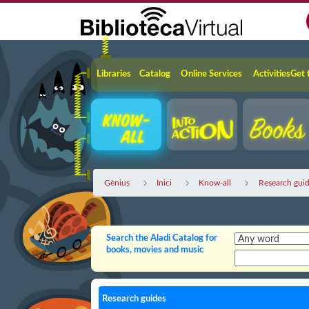
Skip to Main Content
Navigation
Libraries
Catalog
Online Services
Activities
Get 
Gènius
Inici
Know-all
Research gui
Search the Aladi Catalog for
books, movies and music
Research guides