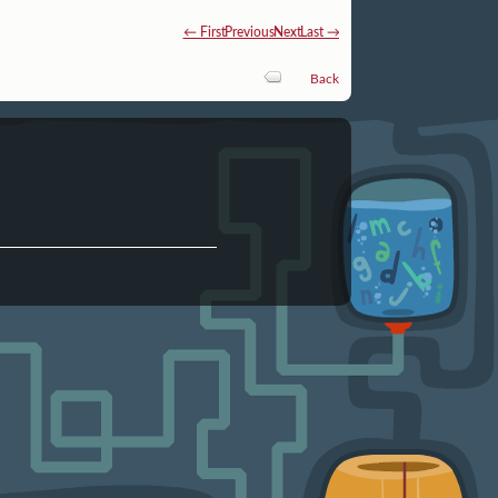
← First
Previous
Next
Last →
Back