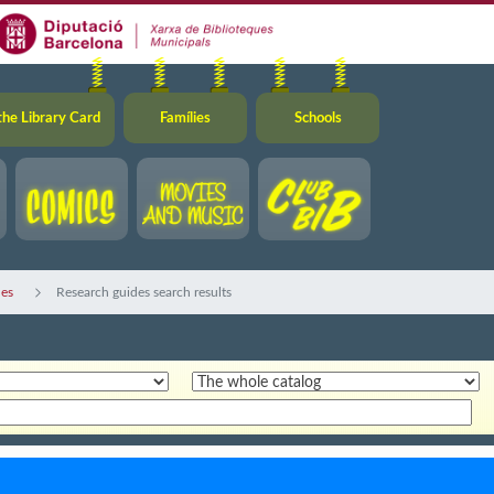
the Library Card
Famílies
Schools
des
Research guides search results