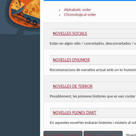
Alphabetic order
Chronological order
NOVEL·LES SOCIALS
Están en algún sitio / concertados, desconcertados /
NOVEL·LES D'HUMOR
Recomanacions de narrativa actual amb un to humorístic,
NOVEL·LES DE TERROR
Possiblement, les primeres històries que es van contar e
NOVEL·LES PLENES D'ART
En aquestes novel·les trobaràs històries i misteris al vo
Showing