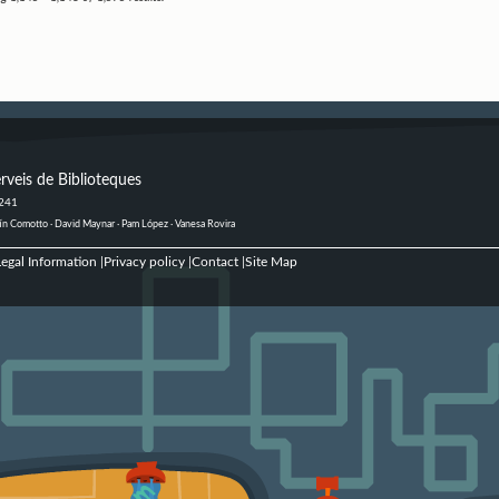
rveis de Biblioteques
 241
ustín Comotto · David Maynar · Pam López · Vanesa Rovira
egal Information
Privacy policy
Contact
Site Map
|
|
|