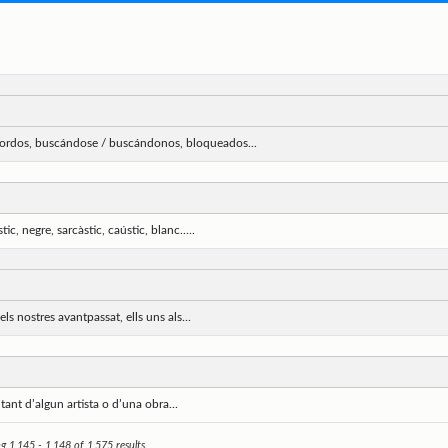
 sordos, buscándose / buscándonos, bloqueados...
 negre, sarcàstic, caústic, blanc.....
ls nostres avantpassat, ells uns als...
ltant d’algun artista o d’una obra...
 1,145 - 1,148 of 1,575 results.