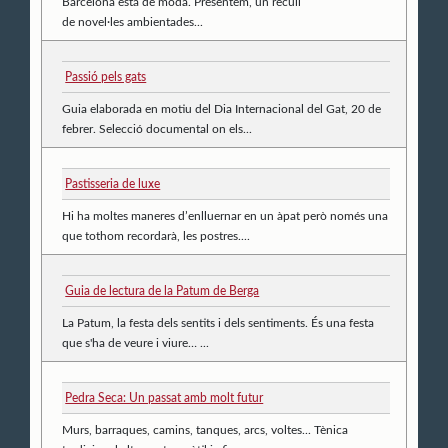
Barcelona està de moda. Presentem, un recull
de novel·les ambientades...
Passió pels gats
Guia elaborada en motiu del Dia Internacional del Gat, 20 de
febrer. Selecció documental on els...
Pastisseria de luxe
Hi ha moltes maneres d’enlluernar en un àpat però només una
que tothom recordarà, les postres....
Guia de lectura de la Patum de Berga
La Patum, la festa dels sentits i dels sentiments. És una festa
que s'ha de veure i viure… ...
Pedra Seca: Un passat amb molt futur
Murs, barraques, camins, tanques, arcs, voltes... Tènica