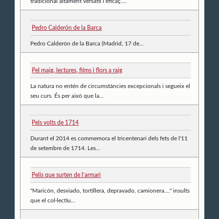
tradicional altament versàtil i eficaç....
Pedro Calderón de la Barca
Pedro Calderón de la Barca (Madrid, 17 de...
Pel maig, lectures, films i flors a raig
La natura no entén de circumstàncies excepcionals i segueix el
seu curs. És per això que la...
Pels volts de 1714
Durant el 2014 es commemora el tricentenari dels fets de l'11
de setembre de 1714. Les...
Pelis que surten de l’armari
"Maricón, desviado, tortillera, depravado, camionera...." insults
que el col·lectiu...