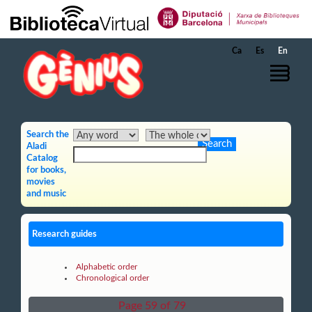
Skip to Main Content
Ca
Es
En
Search the
Aladi
Catalog
for books,
movies
and music
Research guides
Alphabetic order
Chronological order
Page 59 of 79