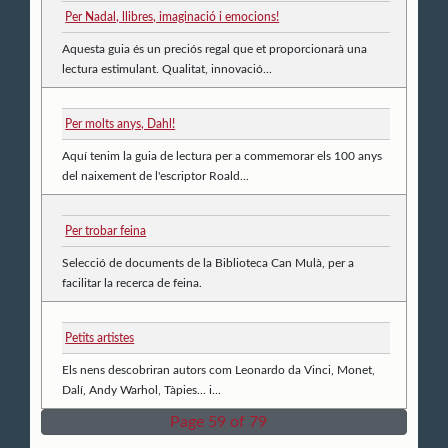
Per Nadal, llibres, imaginació i emocions!
Aquesta guia és un preciós regal que et proporcionarà una
lectura estimulant. Qualitat, innovació...
Per molts anys, Dahl!
Aquí tenim la guia de lectura per a commemorar els 100 anys
del naixement de l'escriptor Roald...
Per trobar feina
Selecció de documents de la Biblioteca Can Mulà, per a
facilitar la recerca de feina.
Petits artistes
Els nens descobriran autors com Leonardo da Vinci, Monet,
Dalí, Andy Warhol, Tàpies... i...
Page 59 of 79